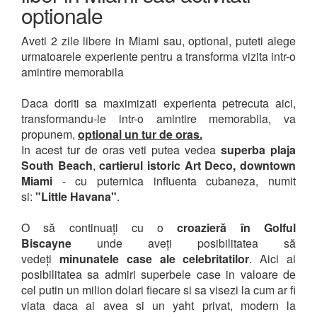
optionale
Aveti 2 zile libere in Miami sau, optional, puteti alege
urmatoarele experiente pentru a transforma vizita intr-o
amintire memorabila
Daca doriti sa maximizati experienta petrecuta aici,
transformandu-le intr-o amintire memorabila, va
propunem,
optional un tur de oras.
In acest tur de oras veti putea vedea
superba plaja
South Beach
,
cartierul istoric Art Deco, downtown
Miami
- cu puternica influenta cubaneza, numit
si:
"Little Havana"
.
O să continuați cu o
croazieră în Golful
Biscayne
unde aveți posibilitatea să
vedeți
minunatele case ale celebritatilor
. Aici ai
posibilitatea sa admiri superbele case in valoare de
cel putin un milion dolari fiecare si sa visezi la cum ar fi
viata daca ai avea si un yaht privat, modern la