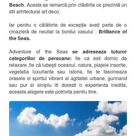
Beach
. Acesta se remarcă prin clădirile ce prezintă un
stil arhitectural art deco.
Iar pentru o călătorie de excepție aveți parte de o
croazieră de neuitat la bordul vasului :
Brilliance of
the Seas.
Adventure of the Seas
se adreseaza tuturor
categoriilor de persoane:
fie ca esti dornic de
relaxare ,fie că iubești oceanul, natura, plajele insorite,
vegetatia luxurianta sau istoria, fie te fascineaza
orasele si spiritul vibrant al agitatiei urbane, gurmand
sau pur si simplu iti doresti o experienta inedita,
aceasta alegere este potrivita pentru tine.