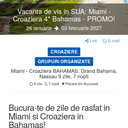
Vacanta de vis in SUA: Miami -
Croaziera 4* Bahamas - PROMO!
26 ianuarie
03 februarie 2027
Link
E-mail
CROAZIERE
GRUPURI ORGANIZATE
Miami - Croaziera BAHAMAS: Grand Bahama,
Nassau 9 zile, 7 nopti
9 zile ·
7 nopti ·
Plecare din Bucuresti
Bucura-te de zile de rasfat in
Miami si Croaziera in
Bahamas!