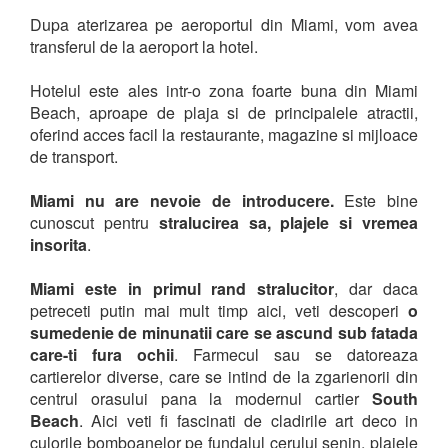
Dupa aterizarea pe aeroportul din Miami, vom avea
transferul de la aeroport la hotel.
Hotelul este ales intr-o zona foarte buna din Miami
Beach, aproape de plaja si de principalele atractii,
oferind acces facil la restaurante, magazine si mijloace
de transport.
Miami nu are nevoie de introducere.
Este bine
cunoscut pentru
stralucirea sa, plajele si vremea
insorita
.
Miami este in primul rand stralucitor
, dar daca
petreceti putin mai mult timp aici, veti descoperi
o
sumedenie de minunatii care se ascund sub fatada
care-ti fura ochii
. Farmecul sau se datoreaza
cartierelor diverse, care se intind de la zgarienorii din
centrul orasului pana la modernul cartier
South
Beach
. Aici veti fi fascinati de cladirile art deco in
culorile bomboanelor pe fundalul cerului senin, plajele