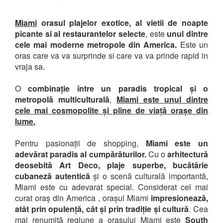
Miami
orasul plajelor exotice, al vietii de noapte
picante si al restaurantelor selecte
, este
unul dintre
cele mai moderne metropole din America.
Este un
oras care va va surprinde si care va va prinde rapid in
vraja sa.
O
combinație între un paradis tropical și o
metropolă multiculturală
,
Miami este unul dintre
cele mai cosmopolite și pline de viață orașe din
lume.
Pentru pasionații de shopping,
Miami este un
adevărat paradis al cumpărăturilor.
Cu o
arhitectură
deosebită Art Deco, plaje superbe, bucătărie
cubaneză autentică
și o scenă culturală importantă,
Miami este cu adevarat special. Considerat cel mai
curat oraș din America , orașul Miami
impresionează,
atât prin opulență, cât și prin tradiție și cultură
. Cea
mai renumită regiune a orașului Miami este
South