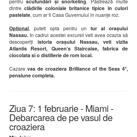
pentru
scufundări și snorkeling
. Păstrează multe
dintre
clădirile coloniale britanice tipice în culori
pastelate
, cum ar fi Casa Guvernului în nuanțe roz.
Optional
,
puteti opta pentru un
tur al orașului
Nassau.
In cadrul acestei excursii veti avea ocazia să
descoperiți
istoria orașului Nassau, veti vizita
Atlantis Resort, Queen’s Staircaise, fabrica de
ciocolata si o distilierie de rom local.
Cazare
vas de croaziera Brilliance of the Seas 4*,
pensiune completa.
Ziua 7: 1 februarie - Miami -
Debarcarea de pe vasul de
croaziera