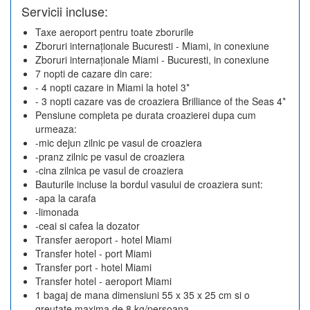
Servicii incluse:
Taxe aeroport pentru toate zborurile
Zboruri internaționale Bucuresti - Miami, in conexiune
Zboruri internaționale Miami - Bucuresti, in conexiune
7 nopti de cazare din care:
- 4 nopti cazare in Miami la hotel 3*
- 3 nopti cazare vas de croaziera Brilliance of the Seas 4*
Pensiune completa pe durata croazierei dupa cum
urmeaza:
-mic dejun zilnic pe vasul de croaziera
-pranz zilnic pe vasul de croaziera
-cina zilnica pe vasul de croaziera
Bauturile incluse la bordul vasului de croaziera sunt:
-apa la carafa
-limonada
-ceai si cafea la dozator
Transfer aeroport - hotel Miami
Transfer hotel - port Miami
Transfer port - hotel Miami
Transfer hotel - aeroport Miami
1 bagaj de mana dimensiuni 55 x 35 x 25 cm si o
greutate maxima de 8 kg/persoana