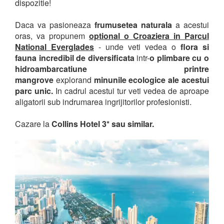
dispozitie!
Daca va pasioneaza
frumusetea naturala
a acestui
oras, va propunem
optional o Croaziera in Parcul
National Everglades
- unde veti vedea o
flora si
fauna incredibil de diversificata
intr-
o plimbare cu o
hidroambarcatiune printre
mangrove
explorand
minunile ecologice ale acestui
parc unic.
In cadrul acestui tur veti vedea de aproape
aligatorii sub indrumarea ingrijitorilor profesionisti.
Cazare la
Collins Hotel 3* sau similar.