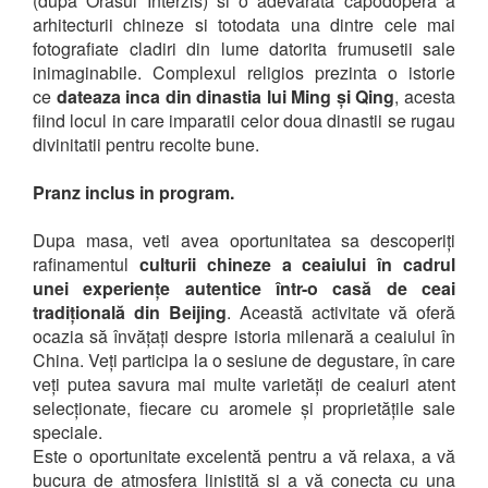
(dupa Orasul Interzis) si o adevarata capodopera a
arhitecturii chineze si totodata una dintre cele mai
fotografiate cladiri din lume datorita frumusetii sale
inimaginabile. Complexul religios prezinta o istorie
ce
dateaza inca din dinastia lui Ming și Qing
, acesta
fiind locul in care imparatii celor doua dinastii se rugau
divinitatii pentru recolte bune.
Pranz inclus in program.
Dupa masa, veti avea oportunitatea sa descoperiți
rafinamentul
culturii chineze a ceaiului în cadrul
unei experiențe autentice într-o casă de ceai
tradițională din Beijing
. Această activitate vă oferă
ocazia să învățați despre istoria milenară a ceaiului în
China. Veți participa la o sesiune de degustare, în care
veți putea savura mai multe varietăți de ceaiuri atent
selecționate, fiecare cu aromele și proprietățile sale
speciale.
Este o oportunitate excelentă pentru a vă relaxa, a vă
bucura de atmosfera liniștită și a vă conecta cu una