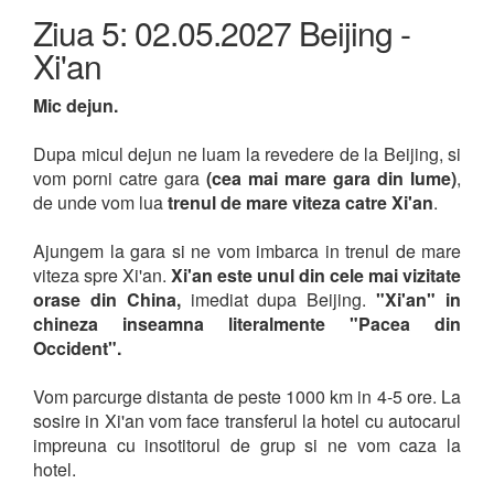
Ziua 5: 02.05.2027 Beijing -
Xi'an
Mic dejun.
Dupa micul dejun ne luam la revedere de la Beijing, si
vom porni catre gara
(cea mai mare gara din lume)
,
de unde vom lua
trenul de mare viteza catre Xi'an
.
Ajungem la gara si ne vom imbarca in trenul de mare
viteza spre Xi'an.
Xi'an este unul din cele mai vizitate
orase din China,
imediat dupa Beijing.
"Xi'an" in
chineza inseamna literalmente "Pacea din
Occident".
Vom parcurge distanta de peste 1000 km in 4-5 ore. La
sosire in Xi'an vom face transferul la hotel cu autocarul
impreuna cu insotitorul de grup si ne vom caza la
hotel.