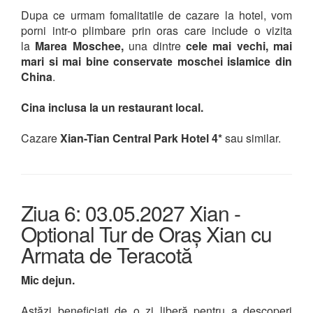
Dupa ce urmam fomalitatile de cazare la hotel, vom
porni intr-o plimbare prin oras care include o vizita
la
Marea Moschee,
una dintre
cele mai vechi, mai
mari si mai bine conservate moschei islamice din
China
.
Cina inclusa la un restaurant local.
Cazare
Xian-Tian Central Park Hotel 4*
sau similar.
Ziua 6: 03.05.2027 Xian -
Optional Tur de Oraș Xian cu
Armata de Teracotă
Mic dejun.
Astăzi beneficiați de o zi liberă pentru a descoperi