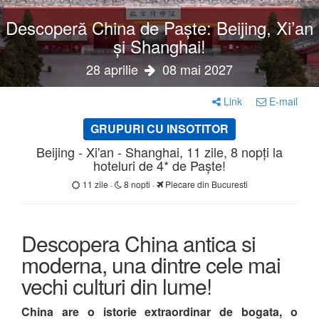
Descoperă China de Paște: Beijing, Xi’an
și Shanghai!
28 aprilie
08 mai 2027
Link
E-mail
GRUPURI CU INSOTITOR
Beijing - Xi'an - Shanghai, 11 zile, 8 nopți la
hoteluri de 4* de Paște!
11 zile ·
8 nopti ·
Plecare din Bucuresti
Descopera China antica si
moderna, una dintre cele mai
vechi culturi din lume!
China are o istorie extraordinar de bogata, o