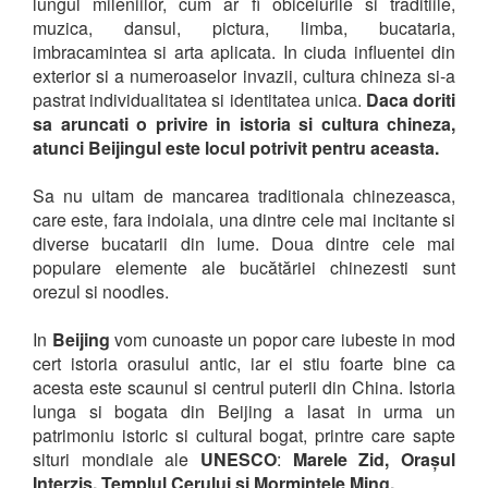
lungul mileniilor, cum ar fi obiceiurile si traditiile,
muzica, dansul, pictura, limba, bucataria,
imbracamintea si arta aplicata. In ciuda influentei din
exterior si a numeroaselor invazii, cultura chineza si-a
pastrat individualitatea si identitatea unica.
Daca doriti
sa aruncati o privire in istoria si cultura chineza,
atunci Beijingul este locul potrivit pentru aceasta.
Sa nu uitam de mancarea traditionala chinezeasca,
care este, fara indoiala, una dintre cele mai incitante si
diverse bucatarii din lume. Doua dintre cele mai
populare elemente ale bucătăriei chinezesti sunt
orezul si noodles.
In
Beijing
vom cunoaste un popor care iubeste in mod
cert istoria orasului antic, iar ei stiu foarte bine ca
acesta este scaunul si centrul puterii din China. Istoria
lunga si bogata din Beijing a lasat in urma un
patrimoniu istoric si cultural bogat, printre care sapte
situri mondiale ale
UNESCO
:
Marele Zid, Orașul
Interzis, Templul Cerului si Mormintele Ming.