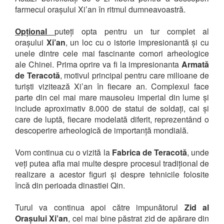
farmecul orașului Xi’an în ritmul dumneavoastră.
Opțional
puteți opta pentru un tur complet al
orașului
Xi’an
, un loc cu o istorie impresionantă și cu
unele dintre cele mai fascinante comori arheologice
ale Chinei. Prima oprire va fi la impresionanta
Armată
de Teracotă
, motivul principal pentru care milioane de
turiști vizitează Xi’an în fiecare an. Complexul face
parte din cel mai mare mausoleu imperial din lume și
include aproximativ 8.000 de statui de soldați, cai și
care de luptă, fiecare modelată diferit, reprezentând o
descoperire arheologică de importanță mondială.
Vom continua cu o vizită la
Fabrica de Teracotă
, unde
veți putea afla mai multe despre procesul tradițional de
realizare a acestor figuri și despre tehnicile folosite
încă din perioada dinastiei Qin.
Turul va continua apoi către impunătorul
Zid al
Orașului Xi’an
, cel mai bine păstrat zid de apărare din