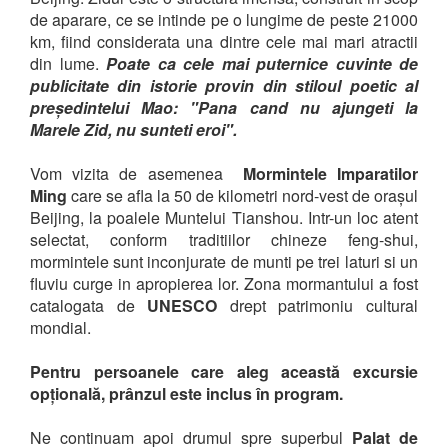
de aparare, ce se intinde pe o lungime de peste 21000
km, fiind considerata una dintre cele mai mari atractii
din lume.
Poate ca cele mai puternice cuvinte de
publicitate din istorie provin din stiloul poetic al
președintelui Mao: "Pana cand nu ajungeti la
Marele Zid, nu sunteti eroi".
Vom vizita de asemenea
Mormintele Imparatilor
Ming
care se afla la 50 de kilometri nord-vest de orașul
Beijing, la poalele Muntelui Tianshou. Intr-un loc atent
selectat, conform traditiilor chineze feng-shui,
mormintele sunt inconjurate de munti pe trei laturi si un
fluviu curge in apropierea lor. Zona mormantului a fost
catalogata de
UNESCO
drept patrimoniu cultural
mondial.
Pentru persoanele care aleg această excursie
opțională, prânzul este inclus în program.
Ne continuam apoi drumul spre superbul
Palat de