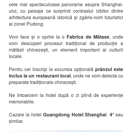
cele mai spectaculoase panorame asupra Shanghai-
ului, cu peisaje ce surprind contrastul izbitor dintre
arhitectura europeană istorică și zgârie-norii futuristici
ai zonei Pudong.
Vom face și o oprire la o
Fabrica de Mătase
, unde
vom descoperi procesul tradițional de producție a
mătăsii chinezești, un element important al culturii
locale.
Pentru cei înscriși la excursia opțională
prânzul este
inclus la un restaurant local
, unde ne vom delecta cu
preparate tradiționale chinezești.
Ne întoarcem la hotel după o zi plină de experiențe
memorabile.
Cazare la hotel
Guangdong Hotel Shanghai 4*
sau
similar.