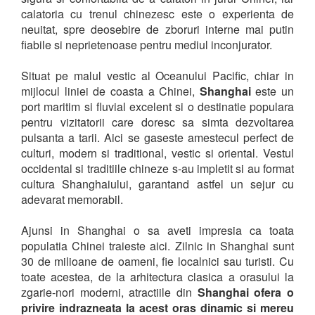
calatoria cu trenul chinezesc este o experienta de
neuitat, spre deosebire de zboruri interne mai putin
fiabile si neprietenoase pentru mediul inconjurator.
Situat pe malul vestic al Oceanului Pacific, chiar in
mijlocul liniei de coasta a Chinei,
Shanghai
este un
port maritim si fluvial excelent si o destinatie populara
pentru vizitatorii care doresc sa simta dezvoltarea
pulsanta a tarii. Aici se gaseste amestecul perfect de
culturi, modern si traditional, vestic si oriental. Vestul
occidental si traditiile chineze s-au impletit si au format
cultura Shanghaiului, garantand astfel un sejur cu
adevarat memorabil.
Ajunsi in Shanghai o sa aveti impresia ca toata
populatia Chinei traieste aici. Zilnic in Shanghai sunt
30 de milioane de oameni, fie localnici sau turisti. Cu
toate acestea, de la arhitectura clasica a orasului la
zgarie-nori moderni, atractiile din
Shanghai ofera o
privire indrazneata la acest oras dinamic si mereu