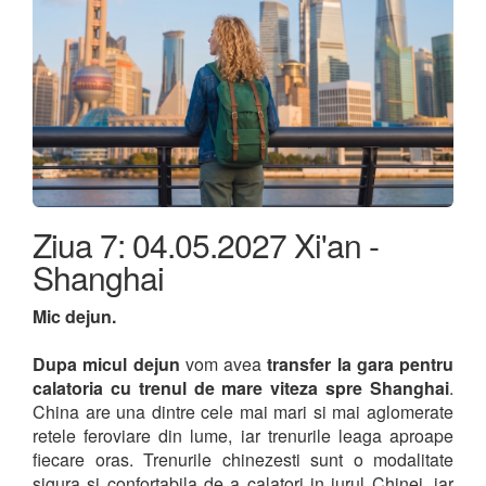
Ziua 7: 04.05.2027 Xi'an -
Shanghai
Mic dejun.
Dupa micul dejun
vom avea
transfer la gara pentru
calatoria cu trenul de mare viteza spre Shanghai
.
China are una dintre cele mai mari si mai aglomerate
retele feroviare din lume, iar trenurile leaga aproape
fiecare oras. Trenurile chinezesti sunt o modalitate
sigura si confortabila de a calatori in jurul Chinei, iar