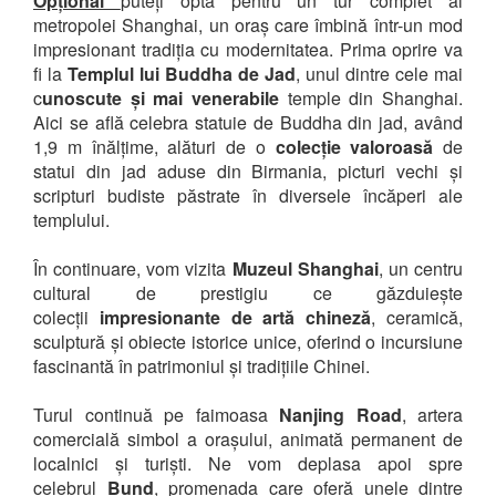
Opțional
puteți opta pentru un tur complet al
metropolei Shanghai, un oraș care îmbină într-un mod
impresionant tradiția cu modernitatea. Prima oprire va
fi la
Templul lui Buddha de Jad
, unul dintre cele mai
c
unoscute și mai venerabile
temple din Shanghai.
Aici se află celebra statuie de Buddha din jad, având
1,9 m înălțime, alături de o
colecție valoroasă
de
statui din jad aduse din Birmania, picturi vechi și
scripturi budiste păstrate în diversele încăperi ale
templului.
În continuare, vom vizita
Muzeul Shanghai
, un centru
cultural de prestigiu ce găzduiește
colecții
impresionante de artă chineză
, ceramică,
sculptură și obiecte istorice unice, oferind o incursiune
fascinantă în patrimoniul și tradițiile Chinei.
Turul continuă pe faimoasa
Nanjing Road
, artera
comercială simbol a orașului, animată permanent de
localnici și turiști. Ne vom deplasa apoi spre
celebrul
Bund
, promenada care oferă unele dintre