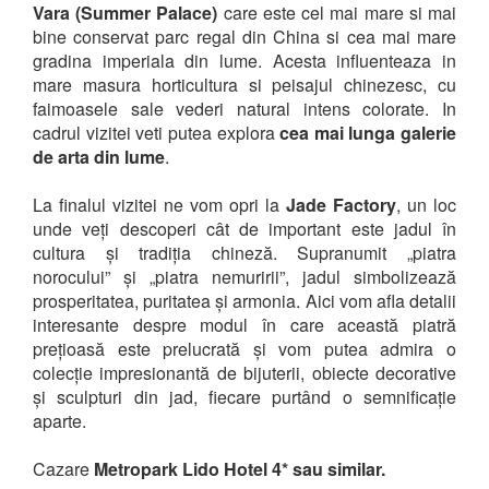
Vara (Summer Palace)
care este cel mai mare si mai
bine conservat parc regal din China si cea mai mare
gradina imperiala din lume. Acesta influenteaza in
mare masura horticultura si peisajul chinezesc, cu
faimoasele sale vederi natural intens colorate. In
cadrul vizitei veti putea explora
cea mai lunga galerie
de arta din lume
.
La finalul vizitei ne vom opri la
Jade Factory
, un loc
unde veți descoperi cât de important este jadul în
cultura și tradiția chineză. Supranumit „piatra
norocului” și „piatra nemuririi”, jadul simbolizează
prosperitatea, puritatea și armonia. Aici vom afla detalii
interesante despre modul în care această piatră
prețioasă este prelucrată și vom putea admira o
colecție impresionantă de bijuterii, obiecte decorative
și sculpturi din jad, fiecare purtând o semnificație
aparte.
Cazare
Metropark Lido Hotel 4* sau similar.