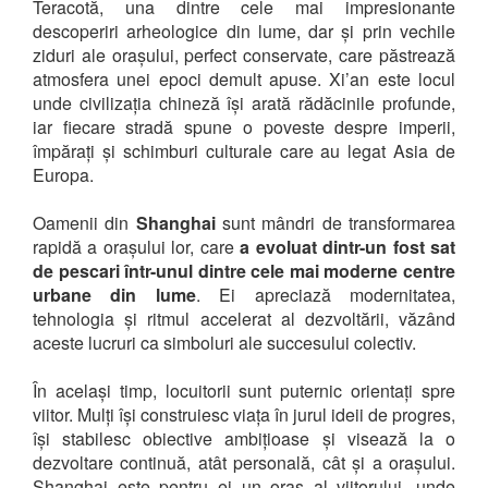
Teracotă, una dintre cele mai impresionante
descoperiri arheologice din lume, dar și prin vechile
ziduri ale orașului, perfect conservate, care păstrează
atmosfera unei epoci demult apuse. Xi’an este locul
unde civilizația chineză își arată rădăcinile profunde,
iar fiecare stradă spune o poveste despre imperii,
împărați și schimburi culturale care au legat Asia de
Europa.
Oamenii din
Shanghai
sunt mândri de transformarea
rapidă a orașului lor, care
a evoluat dintr-un fost sat
de pescari într-unul dintre cele mai moderne centre
urbane din lume
. Ei apreciază modernitatea,
tehnologia și ritmul accelerat al dezvoltării, văzând
aceste lucruri ca simboluri ale succesului colectiv.
În același timp, locuitorii sunt puternic orientați spre
viitor. Mulți își construiesc viața în jurul ideii de progres,
își stabilesc obiective ambițioase și visează la o
dezvoltare continuă, atât personală, cât și a orașului.
Shanghai este pentru ei un oraș al viitorului, unde