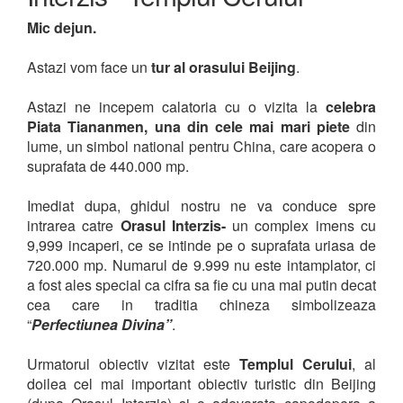
Mic dejun.
Astazi vom face un
tur al orasului Beijing
.
Astazi ne incepem calatoria cu o vizita la
celebra
Piata Tiananmen, una din cele mai mari piete
din
lume, un simbol national pentru China, care acopera o
suprafata de 440.000 mp.
Imediat dupa, ghidul nostru ne va conduce spre
intrarea catre
Orasul Interzis-
un complex imens cu
9,999 incaperi, ce se intinde pe o suprafata uriasa de
720.000 mp. Numarul de 9.999 nu este intamplator, ci
a fost ales special ca cifra sa fie cu una mai putin decat
cea care in traditia chineza simbolizeaza
“
Perfectiunea Divina”
.
Urmatorul obiectiv vizitat este
Templul Cerului
, al
doilea cel mai important obiectiv turistic din Beijing