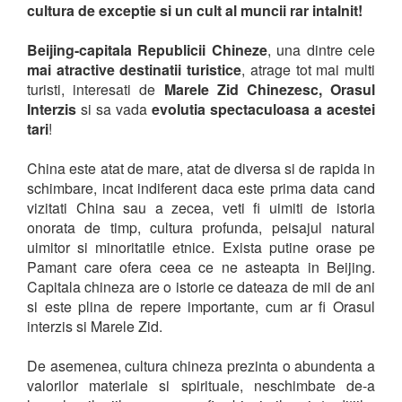
cultura de exceptie si un cult al muncii rar intalnit!
Beijing-capitala Republicii Chineze
, una dintre cele
mai atractive destinatii turistice
, atrage tot mai multi
turisti, interesati de
Marele Zid Chinezesc, Orasul
Interzis
si sa vada
evolutia spectaculoasa a acestei
tari
!
China este atat de mare, atat de diversa si de rapida in
schimbare, incat indiferent daca este prima data cand
vizitati China sau a zecea, veti fi uimiti de istoria
onorata de timp, cultura profunda, peisajul natural
uimitor si minoritatile etnice. Exista putine orase pe
Pamant care ofera ceea ce ne asteapta in Beijing.
Capitala chineza are o istorie ce dateaza de mii de ani
si este plina de repere importante, cum ar fi Orasul
interzis si Marele Zid.
De asemenea, cultura chineza prezinta o abundenta a
valorilor materiale si spirituale, neschimbate de-a