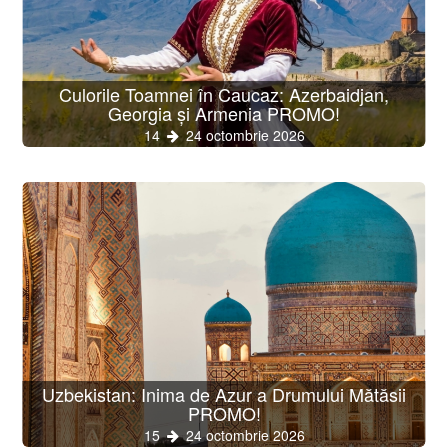
Culorile Toamnei în Caucaz: Azerbaidjan,
Georgia și Armenia PROMO!
14
24 octombrie 2026
Uzbekistan: Inima de Azur a Drumului Mătăsii
PROMO!
15
24 octombrie 2026