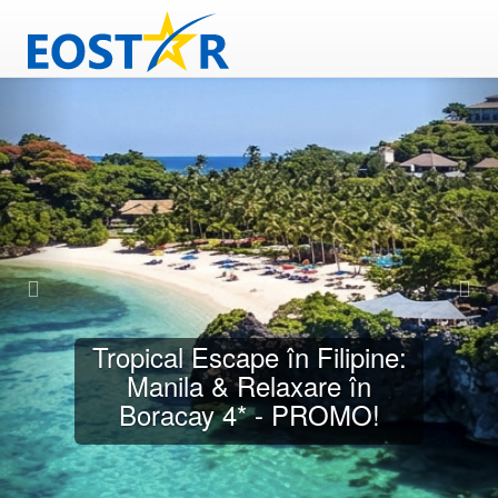
China & Hong Kong –
Aventură de Festivalul Lunii
- PROMO!