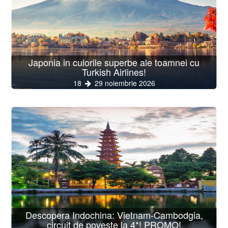
Japonia in culorile superbe ale toamnei cu
Turkish Airlines!
18
29 noiembrie 2026
Descopera Indochina: Vietnam-Cambodgia,
circuit de poveste la 4*! PROMO!