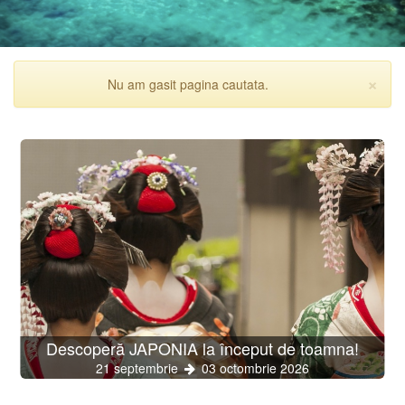
×
Nu am gasit pagina cautata.
Inc
Descoperă JAPONIA la început de toamna!
21 septembrie
03 octombrie 2026