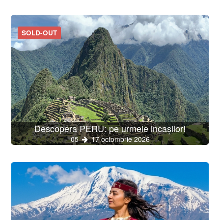
SOLD-OUT
Descopera PERU: pe urmele incașilor!
05
17 octombrie 2026