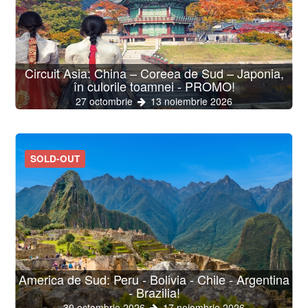
Circuit Asia: China – Coreea de Sud – Japonia,
în culorile toamnei - PROMO!
27 octombrie
13 noiembrie 2026
SOLD-OUT
America de Sud: Peru - Bolivia - Chile - Argentina
- Brazilia!
30 octombrie 2026
17 noiembrie 2026