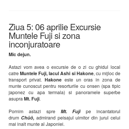
Ziua 5: 06 aprilie Excursie
Muntele Fuji si zona
inconjuratoare
Mic dejun.
Astazi vom avea o excursie de o zi cu ghidul local
catre
Muntele Fuji, lacul Ashi si Hakone
, cu mijloc de
transport privat.
Hakone
este un oras in zona de
munte cunoscut pentru resorturile cu onsen (spa tipic
japonez cu apa termala) si panoramele superbe
asupra
Mt. Fuji
.
Pornim astazi spre
Mt. Fuji
pe
incantatorul
drum
Chūō,
admirand peisajul uimitor din jurul celui
mai inalt munte al Japoniei.