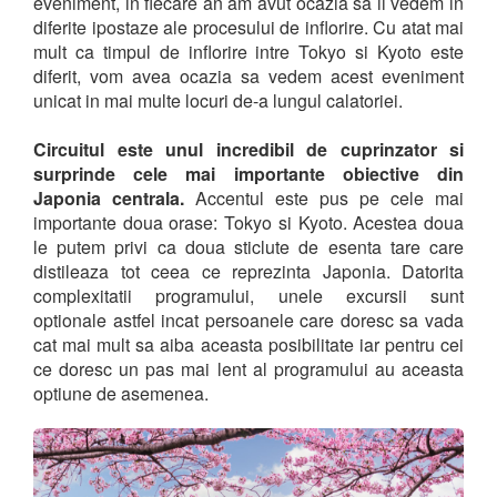
eveniment, in fiecare an am avut ocazia sa ii vedem in
diferite ipostaze ale procesului de inflorire. Cu atat mai
mult ca timpul de inflorire intre Tokyo si Kyoto este
diferit, vom avea ocazia sa vedem acest eveniment
unicat in mai multe locuri de-a lungul calatoriei.
Circuitul este unul incredibil de cuprinzator si
surprinde cele mai importante obiective din
Japonia centrala.
Accentul este pus pe cele mai
importante doua orase: Tokyo si Kyoto. Acestea doua
le putem privi ca doua sticlute de esenta tare care
distileaza tot ceea ce reprezinta Japonia. Datorita
complexitatii programului, unele excursii sunt
optionale astfel incat persoanele care doresc sa vada
cat mai mult sa aiba aceasta posibilitate iar pentru cei
ce doresc un pas mai lent al programului au aceasta
optiune de asemenea.