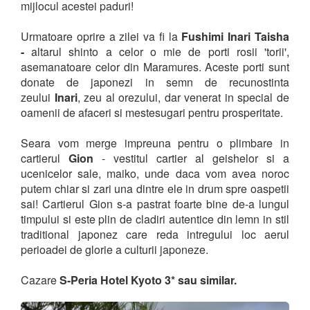
mijlocul acestei paduri!
Urmatoare oprire a zilei va fi la
Fushimi Inari Taisha
-
altarul shinto a celor o mie de porti rosii 'torii',
asemanatoare celor din Maramures. Aceste porti sunt
donate de japonezi in semn de recunostinta
zeului
Inari
, zeu al orezului, dar venerat in special de
oamenii de afaceri si mestesugari pentru prosperitate.
Seara vom merge impreuna pentru o plimbare in
cartierul
Gion
- vestitul cartier al geishelor si a
ucenicelor sale, maiko, unde daca vom avea noroc
putem chiar si zari una dintre ele in drum spre oaspetii
sai! Cartierul Gion s-a pastrat foarte bine de-a lungul
timpului si este plin de cladiri autentice din lemn in stil
traditional japonez care reda intregului loc aerul
perioadei de glorie a culturii japoneze.
Cazare
S-Peria Hotel Kyoto 3* sau similar.