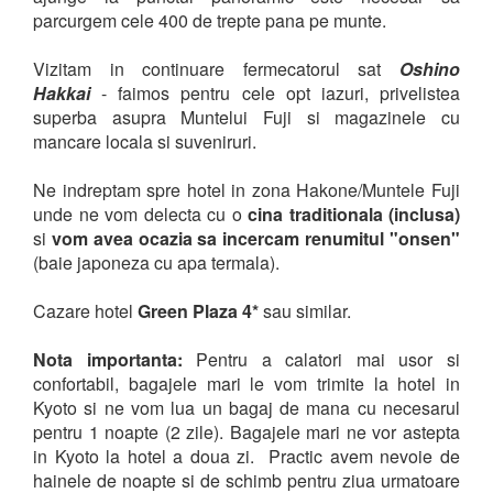
parcurgem cele 400 de trepte pana pe munte.
Vizitam in continuare fermecatorul sat
Oshino
Hakkai
- faimos pentru cele opt iazuri, privelistea
superba asupra Muntelui Fuji si magazinele cu
mancare locala si suveniruri.
Ne indreptam spre hotel in zona Hakone/Muntele Fuji
unde ne vom delecta cu o
cina traditionala (inclusa)
si
vom avea ocazia sa incercam renumitul "onsen"
(baie japoneza cu apa termala).
Cazare hotel
Green Plaza 4*
sau similar.
Nota importanta:
Pentru a calatori mai usor si
confortabil, bagajele mari le vom trimite la hotel in
Kyoto si ne vom lua un bagaj de mana cu necesarul
pentru 1 noapte (2 zile). Bagajele mari ne vor astepta
in Kyoto la hotel a doua zi. Practic avem nevoie de
hainele de noapte si de schimb pentru ziua urmatoare