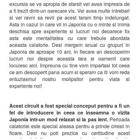
excursia se va apropia de sfarsit vei avea impresia de
a fi trezit dintr-un oarecare vis. Vei avea multe intrebari
si vei ravni sa revii pe acest taram timp indelungat.
Asta in cazul in care vii in Japonia cu o minte si inima
deschisa spre experiente si lucruri noi deoarece fix
asta este mentalitatea cu care trebuie abordata
aceasta calatorie. Desi mergem anual cu grupuri in
Japonia de aproape 10 ani, in fiecare an descoperim
lucruri noi despre aceasta tara si oamenii care
locuiesc aici. Impreuna cu tine vom impartasi tot ceea
ce am descoperit pana acum si speram ca iti vom reda
entuziasmul nostru molipsitor pentru viata si
experiente noi!
Acest circuit a fost special conceput pentru a fi un
fel de introducere in ceea ce inseamna o vizita
Japonia intr-un mod relaxat si la pas lent.
Perioada
calatoriei este special aleasa pentru a prinde ciresii in
floare. Desi nu poti prezice cu certitudine acest