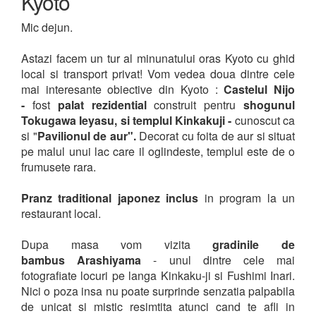
Kyoto
Mic dejun.
Astazi facem un tur al minunatului oras Kyoto cu ghid
local si transport privat! Vom vedea doua dintre cele
mai interesante obiective din Kyoto :
Castelul Nijo
-
fost
palat rezidential
construit pentru
shogunul
Tokugawa Ieyasu, si
templul Kinkakuji -
cunoscut ca
si "
Pavilionul de aur".
Decorat cu foita de aur si situat
pe malul unui lac care il oglindeste, templul este de o
frumusete rara.
Pranz traditional japonez inclus
in program la un
restaurant local.
Dupa masa vom vizita
gradinile de
bambus
Arashiyama
- unul dintre cele mai
fotografiate locuri pe langa Kinkaku-ji si Fushimi Inari.
Nici o poza insa nu poate surprinde senzatia palpabila
de unicat si mistic resimtita atunci cand te afli in