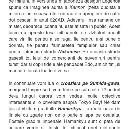
de minuni, in versiunea ei japoneza desigur! Legenda
spune ca imaginea aurita a
Kannon
(zeita budista a
milei) a fost scoasa dintr-un rau din apropiere de catre
doi pescari in anul 628AD. Adevarul insa ramane un
mister, deoarece icoana nu este afisata in public. Acest
lucru nu opreste insa milioanele de vizitatori anuali
care vin fie pentru a se ruga, fie pentru a-si pune o
dorinta, fie pentru frumusetea templelor sau chiar
pentru faimoasa strada
Nakamise
. Pe aceasta strada
gasesti tot felul de comercianti de suveniruri pentru
turisti dar si copii fidele ale perioadei Edo, antichitati, si
mancare locala foarte diversa.
In continuare vom lua o
croaziera pe Sumida-gawa
,
mergand inspre sud, vom trece pe sub cele 12 poduri
de-a lungul carora vom vedea multe obiective
interesante si o priveliste asupra Tokyo Bay! Ne dam
jos si vizitam gradinile
Hamarikyu
- o reala oaza de
liniste cu zgarie nori de o parte si apa pe cealalta.
Fostele gradini imperiale Hamarikyu sunt o pata de
culoare verde si liniste in mijlocul unei metropole