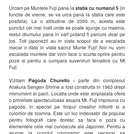
Urcam pe Muntele Fuji pana la
statia cu numarul 5
(in
functie de vreme, se va urca pana la statia care este
posibila). La o altitudine de 2300 m, acesta este
punctul cel mai inalt unde se poate ajunge cu masina,
restul drumului pana in varf putand fi parcurs doar pe
jos. Toti japonezii au in viata scopul de a escalada
macar o data in viata sacrul Munte Fuji! Noi nu vom
escalada muntele dar vom face o scurta oprire pentru
poze si pentru a cumpara suveniruri tematice cu Mt
Fuji.
Vizitam
Pagoda Chureito -
parte din complexul
Arakura Sengen Shrine a fost construita in 1963 drept
monument al pacii. Locatia unde este amplasata ofera
o priveliste spectaculoasa asupra Mt. Fuji impreuna cu
pagoda, in special pe timpul ciresilor infloriti si a
culorilor de toamna. Este un loc indeosebi de popular
pentru fotografi care doresc sa faca o poza cu
elementele cele mai cunoscute ale Japoniei. Pentru a
ajunge la punctul panoramic este necesar sa