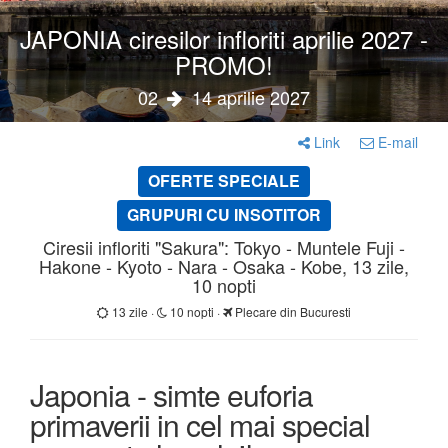
JAPONIA ciresilor infloriti aprilie 2027 -
PROMO!
02
14 aprilie 2027
Link
E-mail
OFERTE SPECIALE
GRUPURI CU INSOTITOR
Ciresii infloriti "Sakura": Tokyo - Muntele Fuji -
Hakone - Kyoto - Nara - Osaka - Kobe, 13 zile,
10 nopti
13 zile ·
10 nopti ·
Plecare din Bucuresti
Japonia - simte euforia
primaverii in cel mai special