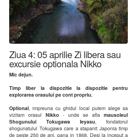
Ziua 4: 05 aprilie Zi libera sau
excursie optionala Nikko
Mic dejun.
Timp liber la dispozitie la dispozitie pentru
explorarea orasului pe cont propriu.
Optional
, impreuna cu ghidul local putem alege sa
vizitam orasul
Nikko
- unde se afla
mausoleul
Shogunului Tokugawa Ieyasu
, fondatorul
shogunatului Tokugawa care a stapanit Japonia timp
de peste 250 de ani, pana in 1868. Desi la inceput a