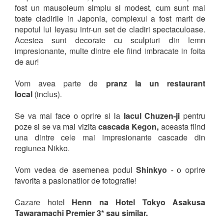
fost un mausoleum simplu si modest, cum sunt mai
toate cladirile in Japonia, complexul a fost marit de
nepotul lui Ieyasu intr-un set de cladiri spectaculoase.
Acestea sunt decorate cu sculpturi din lemn
impresionante, multe dintre ele fiind imbracate in foita
de aur!
Vom avea parte de
pranz la un restaurant
local
(inclus).
Se va mai face o oprire si la
lacul Chuzen-ji
pentru
poze si se va mai vizita
cascada Kegon,
aceasta
fiind
una dintre cele mai impresionante cascade din
regiunea Nikko.
Vom vedea de asemenea podul
Shinkyo
- o oprire
favorita a pasionatilor de fotografie!
Cazare hotel
Henn na Hotel Tokyo Asakusa
Tawaramachi Premier 3* sau similar.