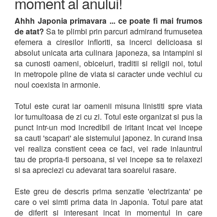
moment al anului!
Ahhh Japonia primavara ... ce poate fi mai frumos
de atat?
Sa te plimbi prin parcuri admirand frumusetea
efemera a ciresilor infloriti, sa incerci delicioasa si
absolut unicata arta culinara japoneza, sa intampini si
sa cunosti oameni, obiceiuri, traditii si religii noi, totul
in metropole pline de viata si caracter unde vechiul cu
noul coexista in armonie.
Totul este curat iar oamenii misuna linistiti spre viata
lor tumultoasa de zi cu zi. Totul este organizat si pus la
punct intr-un mod incredibil de iritant incat vei incepe
sa cauti 'scapari' ale sistemului japonez. In curand insa
vei realiza constient ceea ce faci, vei rade inlauntrul
tau de propria-ti persoana, si vei incepe sa te relaxezi
si sa apreciezi cu adevarat tara soarelui rasare.
Este greu de descris prima senzatie 'electrizanta' pe
care o vei simti prima data in Japonia. Totul pare atat
de diferit si interesant incat in momentul in care