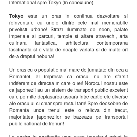
international spre Tokyo (in conexiune).
Tokyo
este un oras in continua dezvoltare si
reinventare cu unele dintre cele mai memorabile
privelisti urbane! Strazi iluminate de neon, palate
imperiale si parcuri, temple si altare stravechi, arta
culinara fantastica, arhitectura contemporana
fascinanta si o viata de noapte variata si de multe ori
de-a dreptul nebuna!
Un oras cu o populatie mai mare de jumatate din cea a
Romaniei, ai impresia ca orasul nu are sfarsit
indiferent de directia in care o iei! Norocul nostru este
ca japonezii au un sistem de transport public excelent
care permite deplasarea usoara intre cartierele diverse
ale orasului si chiar spre restul tarii! Spre deosebire de
Romania unde trenul este o relicva din trecut,
majoritatea japonezilor se bazeaza pe transportul
public national de trenuri!
La sosire in destinatie vom avea transferul privat la