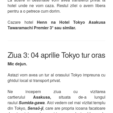
hotel unde ne vom caza. Restul zilei o avem libera
pentru a o petrece cum dorim.
Cazare hotel
Henn na Hotel Tokyo Asakusa
Tawaramachi Premier 3* sau similar.
Ziua 3: 04 aprilie Tokyo tur oras
Mic dejun.
Astazi vom avea un tur al orasului Tokyo impreuna cu
ghidul local si transport privat.
Ne incepem ziua cu vizitarea
cartierului
Asakusa,
situata de-a lungul
raului
Sumida-gawa
.
Aici vedem cel mai vizitat templu
din Tokyo,
Sensō-ji
, care are propria icoana facatoare