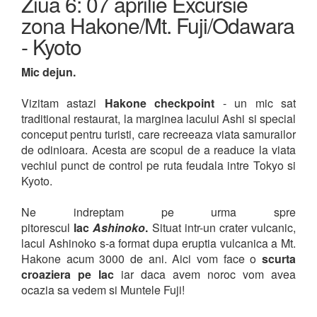
Ziua 6: 07 aprilie Excursie
zona Hakone/Mt. Fuji/Odawara
- Kyoto
Mic dejun.
Vizitam astazi
Hakone checkpoint
- un mic sat
traditional restaurat, la marginea lacului Ashi si special
conceput pentru turisti, care recreeaza viata samurailor
de odinioara. Acesta are scopul de a readuce la viata
vechiul punct de control pe ruta feudala intre Tokyo si
Kyoto.
Ne indreptam pe urma spre
pitorescul
lac
Ashinoko
.
Situat intr-un crater vulcanic,
lacul Ashinoko s-a format dupa eruptia vulcanica a Mt.
Hakone acum 3000 de ani. Aici vom face o
scurta
croaziera pe lac
iar daca avem noroc vom avea
ocazia sa vedem si Muntele Fuji!