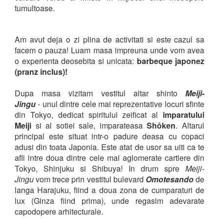
tumultoase.
Am avut deja o zi plina de activitati si este cazul sa
facem o pauza! Luam masa impreuna unde vom avea
o experienta deosebita si unicata:
barbeque japonez
(pranz inclus)!
Dupa masa vizitam vestitul altar shinto
Meiji-
Jingu
-
unul dintre cele mai reprezentative locuri sfinte
din Tokyo, dedicat spiritului zeificat al
imparatului
Meiji
si al sotiei sale, imparateasa
Shōken
. Altarul
principal este situat intr-o padure deasa cu copaci
adusi din toata Japonia. Este atat de usor sa uiti ca te
afli intre doua dintre cele mai aglomerate cartiere din
Tokyo, Shinjuku si Shibuya! In drum spre
Meiji-
Jingu
vom trece prin vestitul bulevard
Omotesando
de
langa Harajuku, fiind a doua zona de cumparaturi de
lux (Ginza fiind prima), unde regasim adevarate
capodopere arhitecturale.