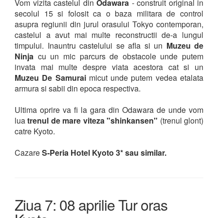
Vom vizita castelul din
Odawara
- construit original in
secolul 15 si folosit ca o baza militara de control
asupra regiunii din jurul orasului Tokyo contemporan,
castelul a avut mai multe reconstructii de-a lungul
timpului. Inauntru castelului se afla si un
Muzeu de
Ninja
cu un mic parcurs de obstacole unde putem
invata mai multe despre viata acestora cat si un
Muzeu De Samurai
micut unde putem vedea etalata
armura si sabii din epoca respectiva.
Ultima oprire va fi la gara din Odawara de unde vom
lua
trenul de mare viteza "shinkansen"
(trenul glont)
catre Kyoto.
Cazare
S-Peria Hotel Kyoto 3* sau similar.
Ziua 7: 08 aprilie Tur oras