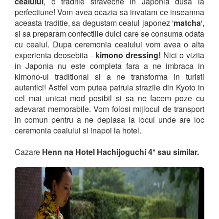
ceaiului
, o traditie straveche in Japonia dusa la
perfectiune! Vom avea ocazia sa invatam ce inseamna
aceasta traditie, sa degustam ceaiul japonez '
matcha
',
si sa preparam confectiile dulci care se consuma odata
cu ceaiul. Dupa ceremonia ceaiului vom avea o alta
experienta deosebita -
kimono dressing!
Nici o vizita
in Japonia nu este completa fara a ne imbraca in
kimono-ul traditional si a ne transforma in turisti
autentici! Astfel vom putea patrula strazile din Kyoto in
cel mai unicat mod posibil si sa ne facem poze cu
adevarat memorabile. Vom folosi mijlocul de transport
in comun pentru a ne deplasa la locul unde are loc
ceremonia ceaiului si inapoi la hotel.
Cazare
Henn na Hotel Hachijoguchi 4* sau similar.