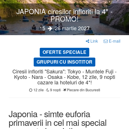
JAPONIA ciresilor infloriti la 4* -
PROMO!
15
26 martie 2027
Link
E-mail
OFERTE SPECIALE
GRUPURI CU INSOTITOR
Ciresii infloriti "Sakura": Tokyo - Muntele Fuji -
Kyoto - Nara - Osaka - Kobe, 12 zile, 9 nopti
cazare la hoteluri de 4*!
12 zile ·
9 nopti ·
Plecare din Bucuresti
Japonia - simte euforia
primaverii in cel mai special