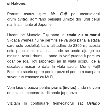
si Hakone.
Pornim astazi spre
Mt. Fuji
pe
incantatorul
drum
Chūō,
admirand peisajul uimitor din jurul celui
mai inalt munte al Japoniei.
Urcam pe Muntele Fuji pana la
statia cu numarul
5
(daca vremea nu ne permite se va urca pana la statia
care este posibila). La o altitudine de 2300 m, acesta
este punctul cel mai inalt unde se poate ajunge cu
masina, restul drumului pana in varf putand fi parcurs
doar pe jos. Toti japonezii au in viata scopul de a
escalada macar o data in viata sacrul Munte Fuji!
Facem o scurta oprire pentru poze si pentru a cumpara
suveniruri tematice cu Mt Fuji.
Vom face o pauza pentru
pranz (inclus)
unde ne vom
delecta cu mancare traditionala japoneza.
Vizitam in continuare fermecatorul sat
Oshino