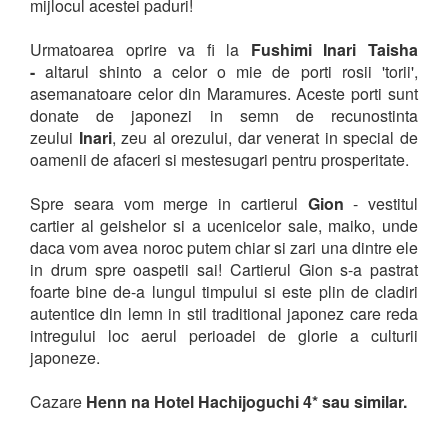
mijlocul acestei paduri!
Urmatoarea oprire va fi la
Fushimi Inari Taisha
-
altarul shinto a celor o mie de porti rosii 'torii',
asemanatoare celor din Maramures. Aceste porti sunt
donate de japonezi in semn de recunostinta
zeului
Inari
, zeu al orezului, dar venerat in special de
oamenii de afaceri si mestesugari pentru prosperitate.
Spre seara vom merge in cartierul
Gion
- vestitul
cartier al geishelor si a ucenicelor sale, maiko, unde
daca vom avea noroc putem chiar si zari una dintre ele
in drum spre oaspetii sai! Cartierul Gion s-a pastrat
foarte bine de-a lungul timpului si este plin de cladiri
autentice din lemn in stil traditional japonez care reda
intregului loc aerul perioadei de glorie a culturii
japoneze.
Cazare
Henn na Hotel Hachijoguchi 4* sau similar.