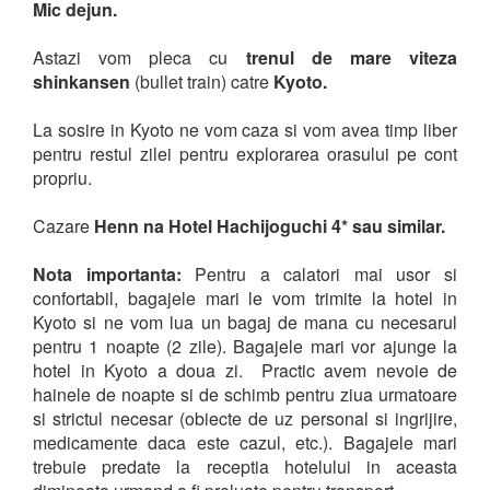
Mic dejun.
Astazi vom pleca
cu
trenul de mare viteza
shinkansen
(bullet train) catre
Kyoto.
La sosire in Kyoto ne vom caza si vom avea timp liber
pentru restul zilei pentru explorarea orasului pe cont
propriu.
Cazare
Henn na Hotel Hachijoguchi 4* sau similar.
Nota importanta:
Pentru a calatori mai usor si
confortabil, bagajele mari le vom trimite la hotel in
Kyoto si ne vom lua un bagaj de mana cu necesarul
pentru 1 noapte (2 zile). Bagajele mari vor ajunge la
hotel in Kyoto a doua zi. Practic avem nevoie de
hainele de noapte si de schimb pentru ziua urmatoare
si strictul necesar (obiecte de uz personal si ingrijire,
medicamente daca este cazul, etc.). Bagajele mari
trebuie predate la receptia hotelului in aceasta