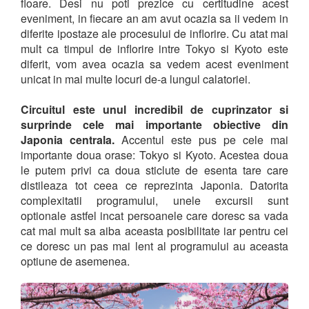
floare. Desi nu poti prezice cu certitudine acest
eveniment, in fiecare an am avut ocazia sa ii vedem in
diferite ipostaze ale procesului de inflorire. Cu atat mai
mult ca timpul de inflorire intre Tokyo si Kyoto este
diferit, vom avea ocazia sa vedem acest eveniment
unicat in mai multe locuri de-a lungul calatoriei.
Circuitul este unul incredibil de cuprinzator si
surprinde cele mai importante obiective din
Japonia centrala.
Accentul este pus pe cele mai
importante doua orase: Tokyo si Kyoto. Acestea doua
le putem privi ca doua sticlute de esenta tare care
distileaza tot ceea ce reprezinta Japonia. Datorita
complexitatii programului, unele excursii sunt
optionale astfel incat persoanele care doresc sa vada
cat mai mult sa aiba aceasta posibilitate iar pentru cei
ce doresc un pas mai lent al programului au aceasta
optiune de asemenea.