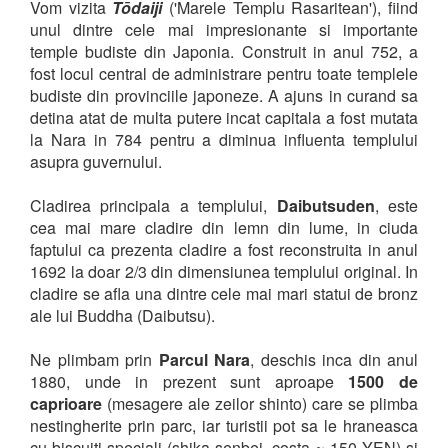
Vom vizita
Tōdaiji
('Marele Templu Rasaritean'), fiind
unul dintre cele mai impresionante si importante
temple budiste din Japonia. Construit in anul 752, a
fost locul central de administrare pentru toate templele
budiste din provinciile japoneze. A ajuns in curand sa
detina atat de multa putere incat capitala a fost mutata
la Nara in 784 pentru a diminua influenta templului
asupra guvernului.
Cladirea principala a templului,
Daibutsuden
,
este
cea mai mare cladire din lemn din lume, in ciuda
faptului ca prezenta cladire a fost reconstruita in anul
1692 la doar 2/3 din dimensiunea templului original. In
cladire se afla una dintre cele mai mari statui de bronz
ale lui Buddha (Daibutsu).
Ne plimbam prin
Parcul Nara
, deschis inca din anul
1880, unde in prezent sunt aproape
1500 de
caprioare
(mesagere ale zeilor shinto) care se plimba
nestingherite prin parc, iar turistii pot sa le hraneasca
cu biscuiti speciali (shika senbei, costa ≈ 150 YEN) si