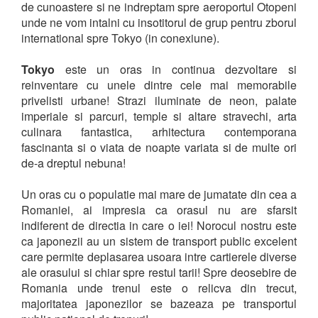
de cunoastere si ne indreptam spre aeroportul Otopeni
unde ne vom intalni cu insotitorul de grup pentru zborul
international spre Tokyo (in conexiune).
Tokyo
este un oras in continua dezvoltare si
reinventare cu unele dintre cele mai memorabile
privelisti urbane! Strazi iluminate de neon, palate
imperiale si parcuri, temple si altare stravechi, arta
culinara fantastica, arhitectura contemporana
fascinanta si o viata de noapte variata si de multe ori
de-a dreptul nebuna!
Un oras cu o populatie mai mare de jumatate din cea a
Romaniei, ai impresia ca orasul nu are sfarsit
indiferent de directia in care o iei! Norocul nostru este
ca japonezii au un sistem de transport public excelent
care permite deplasarea usoara intre cartierele diverse
ale orasului si chiar spre restul tarii! Spre deosebire de
Romania unde trenul este o relicva din trecut,
majoritatea japonezilor se bazeaza pe transportul