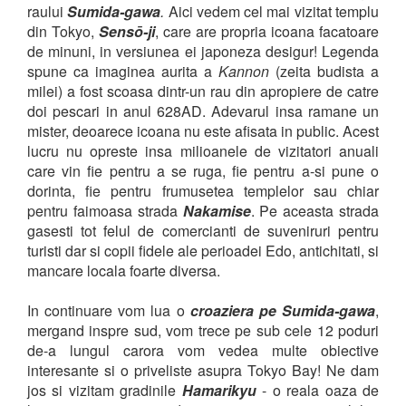
raului
Sumida-gawa
.
Aici vedem cel mai vizitat templu
din Tokyo,
Sensō-ji
, care are propria icoana facatoare
de minuni, in versiunea ei japoneza desigur! Legenda
spune ca imaginea aurita a
Kannon
(zeita budista a
milei) a fost scoasa dintr-un rau din apropiere de catre
doi pescari in anul 628AD. Adevarul insa ramane un
mister, deoarece icoana nu este afisata in public. Acest
lucru nu opreste insa milioanele de vizitatori anuali
care vin fie pentru a se ruga, fie pentru a-si pune o
dorinta, fie pentru frumusetea templelor sau chiar
pentru faimoasa strada
Nakamise
. Pe aceasta strada
gasesti tot felul de comercianti de suveniruri pentru
turisti dar si copii fidele ale perioadei Edo, antichitati, si
mancare locala foarte diversa.
In continuare vom lua o
croaziera pe Sumida-gawa
,
mergand inspre sud, vom trece pe sub cele 12 poduri
de-a lungul carora vom vedea multe obiective
interesante si o priveliste asupra Tokyo Bay! Ne dam
jos si vizitam gradinile
Hamarikyu
- o reala oaza de