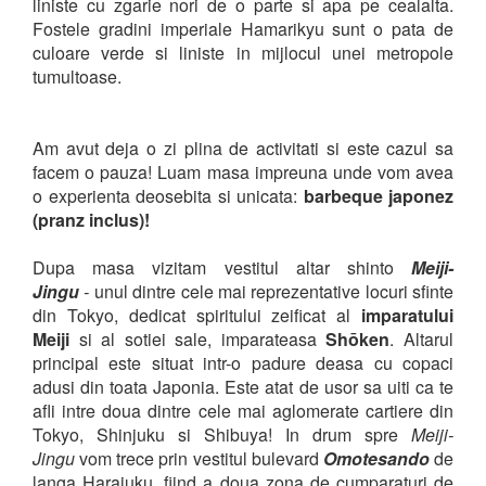
liniste cu zgarie nori de o parte si apa pe cealalta.
Fostele gradini imperiale Hamarikyu sunt o pata de
culoare verde si liniste in mijlocul unei metropole
tumultoase.
Am avut deja o zi plina de activitati si este cazul sa
facem o pauza! Luam masa impreuna unde vom avea
o experienta deosebita si unicata:
barbeque japonez
(pranz inclus)!
Dupa masa vizitam vestitul altar shinto
Meiji-
Jingu
-
unul dintre cele mai reprezentative locuri sfinte
din Tokyo, dedicat spiritului zeificat al
imparatului
Meiji
si al sotiei sale, imparateasa
Shōken
. Altarul
principal este situat intr-o padure deasa cu copaci
adusi din toata Japonia. Este atat de usor sa uiti ca te
afli intre doua dintre cele mai aglomerate cartiere din
Tokyo, Shinjuku si Shibuya! In drum spre
Meiji-
Jingu
vom trece prin vestitul bulevard
Omotesando
de
langa Harajuku, fiind a doua zona de cumparaturi de