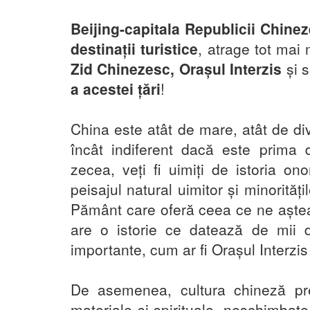
Beijing-capitala Republicii Chinez
destinații turistice
, atrage tot mai m
Zid Chinezesc, Orașul Interzis
și 
a acestei țări
!
China este atât de mare, atât de di
încât indiferent dacă este prima 
zecea, veți fi uimiți de istoria on
peisajul natural uimitor și minorităț
Pământ care oferă ceea ce ne aștea
are o istorie ce datează de mii 
importante, cum ar fi Orașul Interzis
De asemenea, cultura chineză pre
materiale și spirituale, neschimbate 