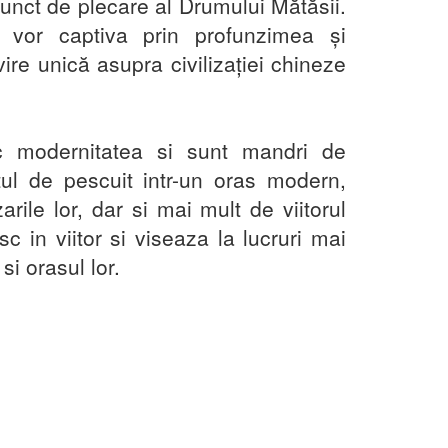
punct de plecare al Drumului Mătăsii.
te vor captiva prin profunzimea și
ivire unică asupra civilizației chineze
c modernitatea si sunt mandri de
ul de pescuit intr-un oras modern,
arile lor, dar si mai mult de viitorul
c in viitor si viseaza la lucruri mai
si orasul lor.