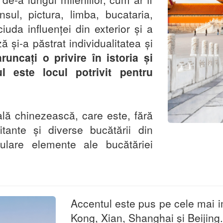
ansul, pictura, limba, bucataria,
iuda influenței din exterior și a
 și-a păstrat individualitatea și
runcați o privire în istoria și
ul este locul potrivit pentru
lă chinezească, care este, fără
itante și diverse bucătării din
lare elemente ale bucătăriei
Accentul este pus pe cele mai 
Kong, Xian, Shanghai și Beijing.