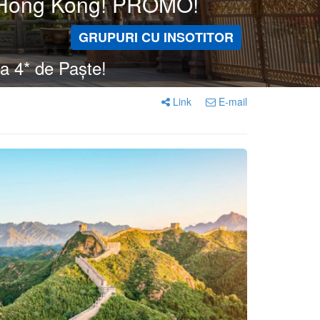
 & Hong Kong! PROMO!
GRUPURI CU INSOTITOR
la 4* de Paște!
Link
E-mail