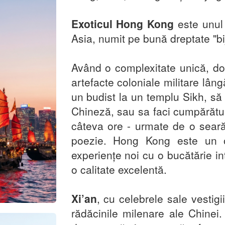
Exoticul Hong Kong
este unul
Asia, numit pe bună dreptate "bij
Având o complexitate unică, doar
artefacte coloniale militare lân
un budist la un templu Sikh, să
Chineză, sau sa faci cumpărătur
câteva ore - urmate de o sear
poezie. Hong Kong este un or
experiențe noi cu o bucătărie in
o calitate excelentă.
Xi’an
, cu celebrele sale vestig
rădăcinile milenare ale Chinei