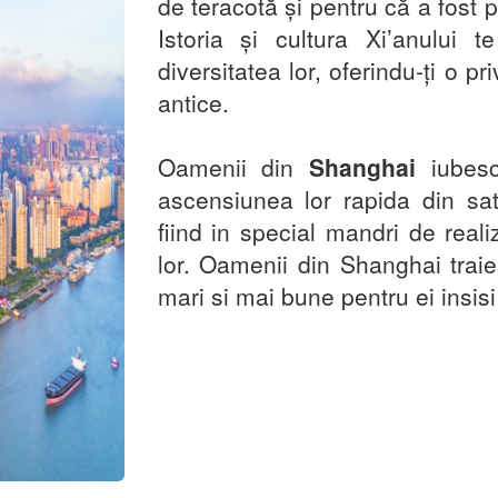
de teracotă și pentru că a fost 
Istoria și cultura Xi’anului 
diversitatea lor, oferindu-ți o pr
antice.
Oamenii din
Shanghai
iubes
ascensiunea lor rapida din sat
fiind in special mandri de realiz
lor. Oamenii din Shanghai traies
mari si mai bune pentru ei insisi 