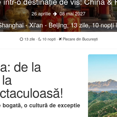
e într-o destinație de vis: China
26 aprilie
08 mai 2027
anghai - Xi'an - Beijing, 13 zile, 10 nopți 
13 zile ·
10 nopti ·
Plecare din București
: de la
 la
ctaculoasă!
e bogată, o cultură de exceptie