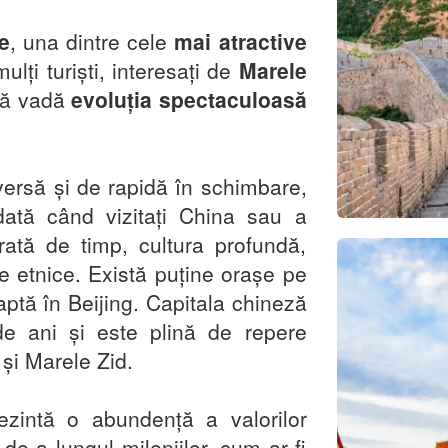
e
, una dintre cele
mai atractive
ulți turiști, interesați de
Marele
să vadă
evoluția spectaculoasă
versă și de rapidă în schimbare,
dată când vizitați China sau a
orată de timp, cultura profundă,
ile etnice. Există puține orașe pe
ptă în Beijing. Capitala chineză
de ani și este plină de repere
 și Marele Zid.
zintă o abundență a valorilor
de-a lungul mileniilor, cum ar fi