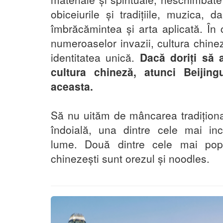
obiceiurile și tradițiile, muzica, d
îmbrăcămintea și arta aplicată. În c
numeroaselor invazii, cultura chineză
identitatea unică.
Dacă doriți să a
cultura chineză, atunci Beijing
aceasta.
Să nu uităm de mâncarea tradiționa
îndoială, una dintre cele mai inc
lume. Două dintre cele mai popu
chinezești sunt orezul și noodles.