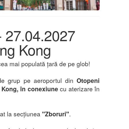
 - 27.04.2027
ong Kong
ea mai populată țară de pe glob!
 de grup pe aeroportul din
Otopeni
g Kong, în conexiune
cu aterizare în
șat la secțiunea
''Zboruri''
.