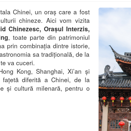
itala Chinei, un oraș care a fost
ulturii chineze. Aici vom vizita
id Chinezesc, Orașul Interzis,
ing
, toate parte din patrimoniul
 prin combinația dintre istorie,
gastronomia sa tradițională, de la
 te va cuceri.
 Hong Kong, Shanghai, Xi’an și
 fațetă diferită a Chinei, de la
ie și cultură milenară, pentru o