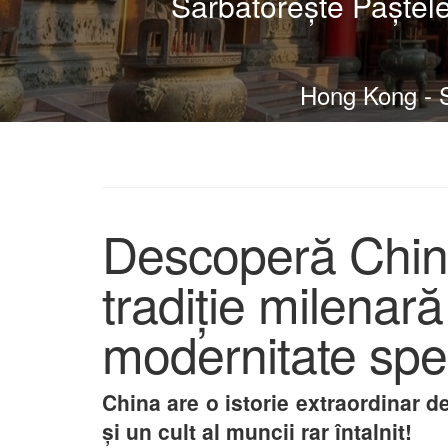
Sărbătorește Paștel
Hong Kong - Sh
Descoperă China
tradiție milenară
modernitate spe
China are o istorie extraordinar d
și un cult al muncii rar întalnit!