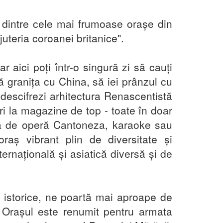
 dintre cele mai frumoase orașe din
uteria coroanei britanice".
 aici poți într-o singură zi să cauți
gă granița cu China, să iei prânzul cu
 descifrezi arhitectura Renascentistă
i la magazine de top - toate în doar
ă de operă Cantoneza, karaoke sau
aș vibrant plin de diversitate și
ternațională și asiatică diversă și de
ii istorice, ne poartă mai aproape de
. Orașul este renumit pentru armata