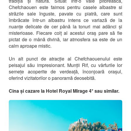
tradiția și natura. Situat într-o vale pitorească,
Chefchaouen este faimos pentru casele albastre si
străzile sale înguste, pavate cu piatră, care sunt
îmbrăcate într-un albastru intens ce variază de la
nuanțe delicate de cer până la tonuri mai adânci și
misterioase. Fiecare colț al acestui oraș pare să fie
pictat de o mână divină, iar atmosfera sa este de un
calm aproape mistic.
Un alt punct de atracție al Chefchaouenului este
peisajul său impresionant. Munții Rif, cu vârfurile lor
semețe acoperite de verdeață, înconjoară orașul,
oferind vizitatorilor o panoramă deosebită.
Cina și cazare la Hotel Royal Mirage 4* sau similar.