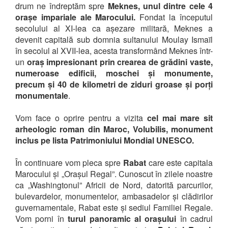
drum ne îndreptăm spre
Meknes, unul dintre cele 4
orașe impariale ale Marocului.
Fondat la începutul
secolului al XI-lea ca așezare militară, Meknes a
devenit capitală sub domnia sultanului Moulay Ismaïl
în secolul al XVII-lea, acesta transformând Meknes într-
un
oraș impresionant prin crearea de grădini vaste,
numeroase edificii, moschei și monumente,
precum și 40 de kilometri de ziduri groase și porți
monumentale
.
Vom face o oprire pentru a vizita
cel mai mare sit
arheologic roman din Maroc, Volubilis, monument
inclus pe lista Patrimoniului Mondial UNESCO.
În continuare vom pleca spre
Rabat
care este capitala
Marocului și „Orașul Regal”. Cunoscut în zilele noastre
ca „Washingtonul” Africii de Nord, datorită parcurilor,
bulevardelor, monumentelor, ambasadelor și clădirilor
guvernamentale, Rabat este și sediul Familiei Regale.
Vom porni în
turul panoramic al orașului
în cadrul