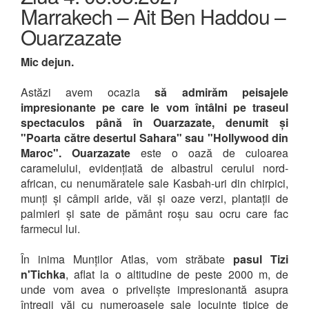
Marrakech – Ait Ben Haddou –
Ouarzazate
Mic dejun.
Astăzi avem ocazia
să admirăm peisajele
impresionante pe care le vom întâlni pe traseul
spectaculos până în Ouarzazate, denumit și
"Poarta către desertul Sahara" sau "Hollywood din
Maroc".
Ouarzazate
este o oază de culoarea
caramelului, evidențiată de albastrul cerului nord-
african, cu nenumăratele sale Kasbah-uri din chirpici,
munți și câmpii aride, văi și oaze verzi, plantații de
palmieri și sate de pământ roșu sau ocru care fac
farmecul lui.
În inima Munților Atlas, vom străbate
pasul Tizi
n'Tichka
, aflat la o altitudine de peste 2000 m, de
unde vom avea o priveliște impresionantă asupra
întregii văi cu numeroasele sale locuințe tipice de