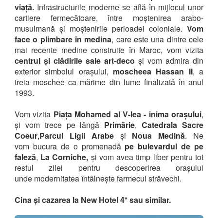
viață.
Infrastructurile moderne se află în mijlocul unor
cartiere fermecătoare, între moștenirea arabo-
musulmană și moștenirile perioadei coloniale.
Vom
face o plimbare în medina
, care este una dintre cele
mai recente medine construite în Maroc, vom vizita
centrul și clădirile sale art-deco
și vom admira din
exterior simbolul orașului,
moscheea Hassan II
, a
treia moschee ca mărime din lume finalizată în anul
1993.
Vom vizita
Piața Mohamed al V-lea - inima orașului
,
și vom trece pe lângă
Primărie
,
Catedrala Sacre
Coeur
,
Parcul Ligii Arabe
și
Noua Medină
. Ne
vom bucura de o promenadă
pe bulevardul de pe
faleză
,
La Corniche,
și vom avea timp liber pentru tot
restul zilei pentru descoperirea orașului
unde modernitatea întâlnește farmecul străvechi.
Cina și cazarea la New Hotel 4* sau similar.