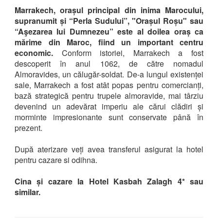
Marrakech, orașul principal din inima Marocului,
supranumit și “Perla Sudului”, "Orașul Roșu" sau
“Aşezarea lui Dumnezeu” este al doilea oraș ca
mărime din Maroc, fiind un important centru
economic.
Conform istoriei, Marrakech a fost
descoperit în anul 1062, de către nomadul
Almoravides, un călugăr-soldat. De-a lungul existenței
sale, Marrakech a fost atât popas pentru comercianți,
bază strategică pentru trupele almoravide, mai târziu
devenind un adevărat imperiu ale cărui clădiri și
morminte impresionante sunt conservate până în
prezent.
După aterizare veți avea transferul asigurat la hotel
pentru cazare si odihna.
Cina și cazare la Hotel Kasbah Zalagh 4* sau
similar.