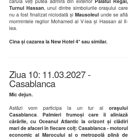
căruia veți putea admira din exterior
Palatul Regal,
Turnul Hassan
, unul dintre simbolurile orașului care
nu a fost finalizat niciodată și
Mausoleul
unde se află
mormintele regilor Mohamed al V-lea și Hassan al II-
lea.
Cina și cazarea la New Hotel 4* sau similar.
Ziua 10: 11.03.2027 -
Casablanca
Mic dejun.
Astăzi vom participa la un tur al
oraşului
Casablanca
.
Palmieri frumoși care îi aliniază
cărările, cu Oceanul Atlantic la orizont și clădiri
mari de afaceri în fiecare colț: Casablanca - motorul
economic al Marocului si o metropolă plină de