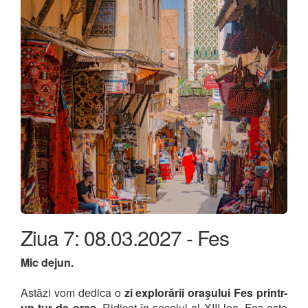
Ziua 7: 08.03.2027 - Fes
Mic dejun.
Astăzi vom dedica o
zi explorării oraşului Fes printr-
un tur de oraș.
Ridicat în secolul al XIII-lea, Fes este