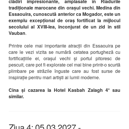
clădiri impresionante, amplasate în Riadurile
tradiționale marocane din orașul vechi.
Medina din
Essaouira, cunoscută anterior ca Mogador, este un
exemplu excepțional de oraș fortificat la mijlocul
secolului al XVIII-lea, înconjurat de un zid în stil
Vauban
.
Printre cele mai importante atracții din Essaouira pe
care le vezi vizita se numără cetatea portugheză cu
fortificațiiile ei, orașul vechi și portul pitoresc de
pescuit, care pot fi explorate cel mai bine printr-o scurtă
plimbare pe străzile înguste care au fost surse de
inspirație pentru mari artiști ai lumii moderne.
Cina și cazarea la Hotel Kasbah Zalagh 4* sau
similar.
Ziua 4: 05.03.2027 -