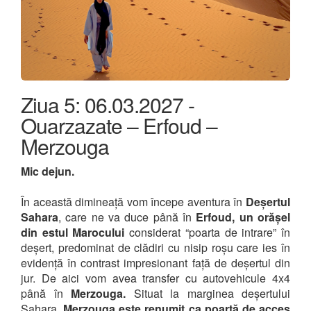
Ziua 5: 06.03.2027 -
Ouarzazate – Erfoud –
Merzouga
Mic dejun.
În această dimineață vom începe aventura în
Deșertul
Sahara
, care ne va duce până în
Erfoud, un orășel
din estul Marocului
considerat “poarta de intrare” în
deșert, predominat de clădiri cu nisip roșu care ies în
evidență în contrast impresionant față de deșertul din
jur. De aici vom avea transfer cu autovehicule 4x4
până în
Merzouga.
Situat la marginea deșertului
Sahara,
Merzouga este renumit ca poartă de acces