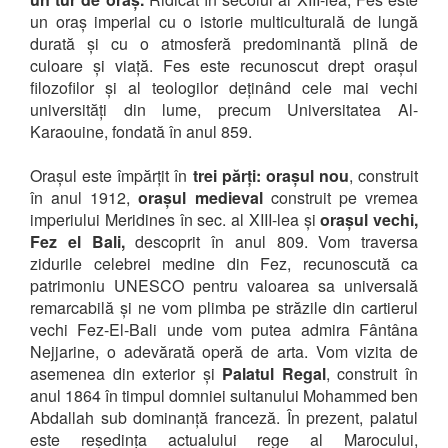
un oraș imperial cu o istorie multiculturală de lungă
durată și cu o atmosferă predominantă plină de
culoare și viață. Fes este recunoscut drept orașul
filozofilor și al teologilor deținând cele mai vechi
universități din lume, precum Universitatea Al-
Karaouine, fondată în anul 859.
Orașul este împărțit în
trei părți: orașul nou
, construit
în anul 1912,
orașul medieval
construit pe vremea
imperiului Meridines în sec. al XIII-lea și
orașul vechi,
Fez el Bali,
descoprit în anul 809. Vom traversa
zidurile celebrei medine din Fez, recunoscută ca
patrimoniu UNESCO pentru valoarea sa universală
remarcabilă și ne vom plimba pe străzile din cartierul
vechi Fez-El-Bali unde vom putea admira Fântâna
Nejjarine, o adevărată operă de arta. Vom vizita de
asemenea din exterior și
Palatul Regal
, construit în
anul 1864 în timpul domniei sultanului Mohammed ben
Abdallah sub dominanță franceză. În prezent, palatul
este reședința actualului rege al Marocului,