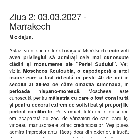
Ziua 2: 03.03.2027 -
Marrakech
Mic dejun.
Astăzi vom face un tur al orașului Marrakech
unde veți
avea privilegiul să admirați cele mai cunoscute
clădiri și monumente ale "Perlei Sudului".
Veți
vizita
Moscheea Koutoubia, o capodoperă a artei
maure
care a fost ridicată în peste 40 de ani în
secolul al XII-lea de către dinastia Almohada, în
perioada hispano-morescă
. Moscheea este
cunoscută pentru
măiestria cu care o fost construită
și pentru decorul extrem de sofisticat și proporțiile
perfect echilibrate
. Pe vremuri, intrarea în moschee
era acaparată de zeci de vânzatori de carți care își
vindeau manuscrisele zilnic credincioșilor. Veți putea
admira impresionantul lăcaș doar din exterior, întrucât