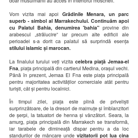
doar musulmanii au acces în interiorul moscheii.
Vom vizita mai apoi
Grădinile Menara, un parc
superb - simbol al Marrakechului. Continuăm apoi
cu
Palatul Bahia, denumirea 'bahia"
provine din
arabescul „strălucire” iar precum alte edificii ale
perioadei s-a dorit ca palatul să surprindă esența
stilului islamic și marocan.
La finalului turului veți vizita
celebra piaţă Jemaa-el
Fna
, piața principală din cartierul Medina, orașul vechi.
Până în prezent, Jemaa El Fna este piața principală
pentru majoritatea activităților comerciale atât pentru
turiști, cât și pentru localnici.
În timpul zilei, piața este plină de priveliști
surprinzătoare, de la dresori de maimuțe și îmblanzitori
de șerpi, la tatuatori de henna și vânzători. Seara, la
amurg, piața principală din Marrakech se transformă,
iar tarabele de dimineață dispar pentru a da loc
standurilor de mâncare unde
vizitatorii pot lua cina