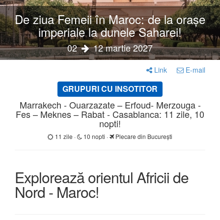
De ziua Femeii în Maroc: de la orașe
imperiale la dunele Saharei!
02
12 martie 2027
Link
E-mail
GRUPURI CU INSOTITOR
Marrakech - Ouarzazate – Erfoud- Merzouga -
Fes – Meknes – Rabat - Casablanca: 11 zile, 10
nopti!
11 zile ·
10 nopti ·
Plecare din București
Explorează orientul Africii de
Nord - Maroc!