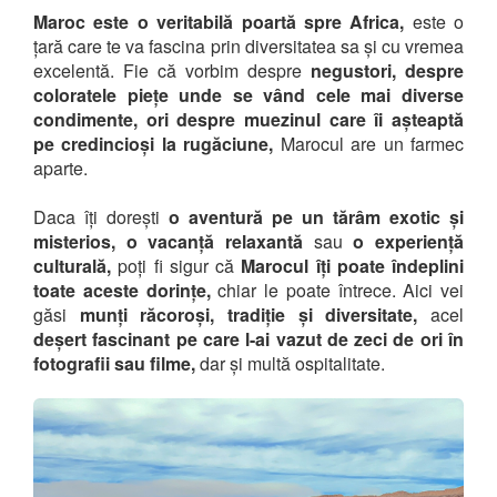
Maroc este o veritabilă poartă spre Africa,
este o
țară care te va fascina prin diversitatea sa și cu vremea
excelentă. Fie că vorbim despre
negustori, despre
coloratele piețe unde se vând cele mai diverse
condimente, ori despre muezinul care îi așteaptă
pe credincioși la rugăciune,
Marocul are un farmec
aparte.
Daca îți dorești
o aventură pe un tărâm exotic și
misterios, o vacanță relaxantă
sau
o experiență
culturală,
poți fi sigur că
Marocul
îți poate îndeplini
toate aceste dorințe,
chiar le poate întrece. Aici vei
găsi
munți răcoroși, tradiție și diversitate,
acel
deșert fascinant pe care l-ai vazut de zeci de ori în
fotografii sau filme,
dar și multă ospitalitate.