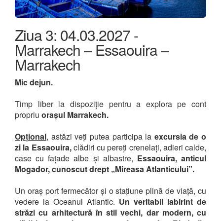
Ziua 3: 04.03.2027 -
Marrakech – Essaouira –
Marrakech
Mic dejun.
Timp liber la dispoziție pentru a explora pe cont
propriu
orașul Marrakech.
Opțional
, astăzi veți putea participa la
excursia de o
zi la Essaouira,
clădiri cu pereți crenelați, adieri calde,
case cu fațade albe și albastre,
Essaouira, anticul
Mogador, cunoscut drept „Mireasa Atlanticului”.
Un oraș port fermecător și o stațiune plină de viață, cu
vedere la Oceanul Atlantic.
Un veritabil labirint de
străzi cu arhitectură în stil vechi, dar modern, cu