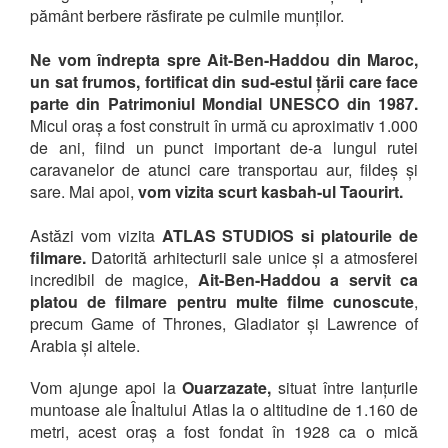
pământ berbere răsfirate pe culmile munților.
Ne vom îndrepta spre Ait-Ben-Haddou din Maroc,
un sat frumos, fortificat din sud-estul țării care face
parte din Patrimoniul Mondial UNESCO din 1987.
Micul oraș a fost construit în urmă cu aproximativ 1.000
de ani, fiind un punct important de-a lungul rutei
caravanelor de atunci care transportau aur, fildeș și
sare. Mai apoi,
vom vizita scurt kasbah-ul Taourirt.
Astăzi vom vizita
ATLAS STUDIOS si platourile de
filmare.
Datorită arhitecturii sale unice și a atmosferei
incredibil de magice,
Ait-Ben-Haddou a servit ca
platou de filmare pentru multe filme cunoscute
,
precum Game of Thrones, Gladiator și Lawrence of
Arabia și altele.
Vom ajunge apoi la
Ouarzazate,
situat între lanțurile
muntoase ale Înaltului Atlas la o altitudine de 1.160 de
metri, acest oraș a fost fondat în 1928 ca o mică