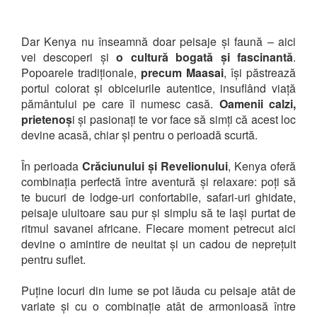
Dar Kenya nu înseamnă doar peisaje și faună – aici
vei descoperi și
o cultură bogată și fascinantă
.
Popoarele tradiționale,
precum Maasai
, își păstrează
portul colorat și obiceiurile autentice, insuflând viață
pământului pe care îl numesc casă.
Oamenii calzi,
prietenoș
i și pasionați te vor face să simți că acest loc
devine acasă, chiar și pentru o perioadă scurtă.
În perioada
Crăciunului și Revelionului
, Kenya oferă
combinația perfectă între aventură și relaxare: poți să
te bucuri de lodge-uri confortabile, safari-uri ghidate,
peisaje uluitoare sau pur și simplu să te lași purtat de
ritmul savanei africane. Fiecare moment petrecut aici
devine o amintire de neuitat și un cadou de neprețuit
pentru suflet.
Puține locuri din lume se pot lăuda cu peisaje atât de
variate și cu o combinație atât de armonioasă între