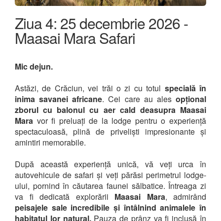
Ziua 4: 25 decembrie 2026 -
Maasai Mara Safari
Mic dejun.
Astăzi, de Crăciun, vei trăi o zi cu totul
specială în
inima savanei africane
. Cei care au ales
opțional
zborul cu balonul cu aer cald deasupra Maasai
Mara
vor fi preluați de la lodge pentru o experiență
spectaculoasă, plină de priveliști impresionante și
amintiri memorabile.
După această experiență unică, vă veți urca în
autovehicule de safari și veți părăsi perimetrul lodge-
ului, pornind în căutarea faunei sălbatice. Întreaga zi
va fi dedicată explorării
Maasai Mara
, admirând
peisajele sale incredibile și întâlnind animalele în
habitatul lor natural.
Pauza de prânz va fi inclusă în