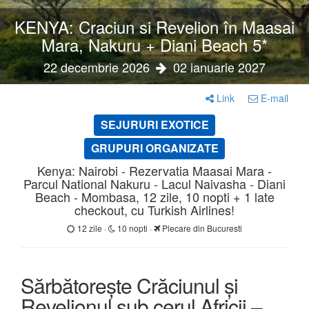
KENYA: Craciun si Revelion în Maasai
Mara, Nakuru + Diani Beach 5*
22 decembrie 2026
02 ianuarie 2027
Link
E-mail
SEJURURI EXOTICE
GRUPURI ORGANIZATE
Kenya: Nairobi - Rezervatia Maasai Mara -
Parcul National Nakuru - Lacul Naivasha - Diani
Beach - Mombasa, 12 zile, 10 nopti + 1 late
checkout, cu Turkish Airlines!
12 zile ·
10 nopti ·
Plecare din Bucuresti
Sărbătorește Crăciunul și
Revelionul sub cerul Africii –