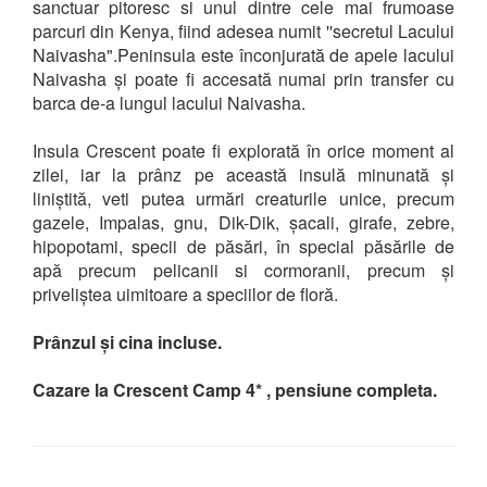
sanctuar pitoresc si unul dintre cele mai frumoase
parcuri din Kenya, fiind adesea numit ''secretul Lacului
Naivasha".Peninsula este înconjurată de apele lacului
Naivasha și poate fi accesată numai prin transfer cu
barca de-a lungul lacului Naivasha.
Insula Crescent poate fi explorată în orice moment al
zilei, iar la prânz pe această insulă minunată și
liniștită, veti putea urmări creaturile unice, precum
gazele, Impalas, gnu, Dik-Dik, șacali, girafe, zebre,
hipopotami, specii de păsări, în special păsările de
apă precum pelicanii si cormoranii, precum și
priveliștea uimitoare a speciilor de floră.
Prânzul și cina incluse.
Cazare la Crescent Camp 4* , pensiune completa.