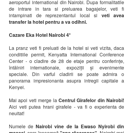
aeroportul international din Nairobi. Dupa formalitatile
de intrare in tara si preluarea bagajelor, veti fi
intampinati de reprezentantul local si
veti avea
transfer la hotel pentru a va odihni.
Cazare Eka Hotel Nairobi 4*
La pranz veti fi preluati de la hotel si veti vizita, daca
conditiile permit, Kenyatta International Conference
Center - o cladire de 28 de etaje pentru conferințe,
întâlniri internationale, expoziții și evenimente
speciale. Din varful cladirii se poate admira o
panorama impresionanta asupra intregii capitale a
Kenyei.
Mai apoi veti merge la
Centrul Girafelor din Nairobi!
Aici veti putea hrani girafele - va fi o experienta de
neuitat!
Numele de
Nairobi vine de la Ewaso Nyirobi din
maasai,
care înseamnă
"ape răcoroase".
Nairobi mai