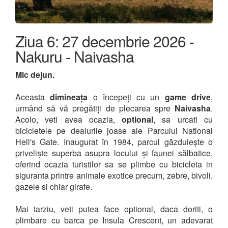
Ziua 6: 27 decembrie 2026 -
Nakuru - Naivasha
Mic dejun.
Aceasta
dimineața
o începeți cu un
game drive
,
urmând să vă pregătiți de plecarea spre
Naivasha
.
Acolo, veti avea ocazia,
optional
, sa urcati cu
bicicletele pe dealurile joase ale Parcului National
Hell's Gate. Inaugurat în 1984, parcul găzduiește o
priveliște superba asupra locului și faunei sălbatice,
oferind ocazia turistilor sa se plimbe cu bicicleta in
siguranta printre animale exotice precum, zebre, bivoli,
gazele si chiar girafe.
Mai tarziu, veti putea face optional, daca doriti, o
plimbare cu barca pe Insula Crescent, un adevarat