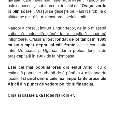
este cunoscut și sub numele de alint de
"Orașul verde
în plin soare".
Orașul se găsește pe Râul Nairobi la o
altitudine de 1661 m deasupra nivelului mării.
Nairobi
a crescut într-un singur secol, de la o mlaștină
salbatică nelocuită până la o capitală modernă
înfloritoare
. Orasul
a fost fondat de britanici în 1899
ca un simplu depou al căii ferate
ce se construia
între Mombasa și Uganda, dar a preluat funcția de
oraș-capitală în 1907 de la Mombasa.
Este cel mai populat oraș din estul Africii,
cu o
estimată populație urbană de 3 până la 4 milioane de
locuitori si
unul dintre cele mai importante orașe ale
Africii din punct de vedere politic și financiar.
Cina si cazare Eka Hotel Nairobi 4*.