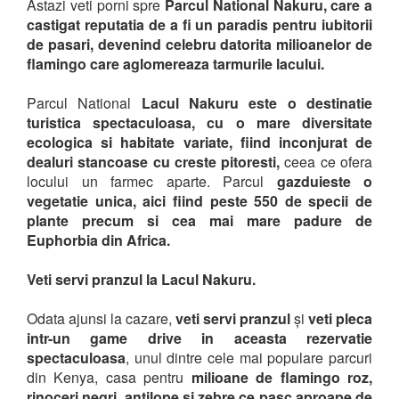
Astazi veti porni spre
Parcul National Nakuru, care a
castigat reputatia de a fi un paradis pentru iubitorii
de pasari, devenind celebru datorita milioanelor de
flamingo care aglomereaza tarmurile lacului.
Parcul National
Lacul Nakuru este o destinatie
turistica spectaculoasa, cu o mare diversitate
ecologica si habitate variate, fiind inconjurat de
dealuri stancoase cu creste pitoresti,
ceea ce ofera
locului un farmec aparte. Parcul
gazduieste o
vegetatie unica, aici fiind peste 550 de specii de
plante precum si cea mai mare padure de
Euphorbia din Africa.
Veti servi pranzul la Lacul Nakuru.
Odata ajunsi la cazare,
veti servi pranzul
și
veti pleca
intr-un game drive in aceasta rezervatie
spectaculoasa
, unul dintre cele mai populare parcuri
din Kenya, casa pentru
milioane de flamingo roz,
rinoceri negri, antilope si zebre ce pasc aproape de