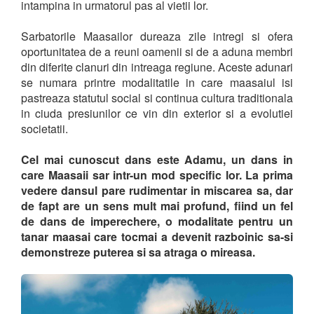
intampina in urmatorul pas al vietii lor.
Sarbatorile Maasailor dureaza zile intregi si ofera
oportunitatea de a reuni oamenii si de a aduna membri
din diferite clanuri din intreaga regiune. Aceste adunari
se numara printre modalitatile in care maasaiul isi
pastreaza statutul social si continua cultura traditionala
in ciuda presiunilor ce vin din exterior si a evolutiei
societatii.
Cel mai cunoscut dans este Adamu, un dans in
care Maasaii sar intr-un mod specific lor. La prima
vedere dansul pare rudimentar in miscarea sa, dar
de fapt are un sens mult mai profund, fiind un fel
de dans de imperechere, o modalitate pentru un
tanar maasai care tocmai a devenit razboinic sa-si
demonstreze puterea si sa atraga o mireasa.