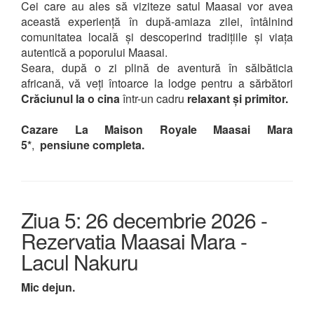
Cei care au ales să viziteze satul Maasai vor avea
această experiență în după-amiaza zilei, întâlnind
comunitatea locală și descoperind tradițiile și viața
autentică a poporului Maasai.
Seara, după o zi plină de aventură în sălbăticia
africană, vă veți întoarce la lodge pentru a sărbători
Crăciunul la o cina
într-un cadru
relaxant și primitor.
Cazare La Maison Royale Maasai Mara
5*
,
pensiune completa.
Ziua 5: 26 decembrie 2026 -
Rezervatia Maasai Mara -
Lacul Nakuru
Mic dejun.