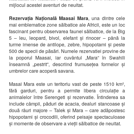
mijlocul acestei aventuri de neuitat.
Rezervația Națională Maasai Mara
, una dintre cele
mai emblematice zone sălbatice ale Africii, este un loc
fascinant pentru observarea faunei sălbatice, de la Big
5 – leu, leopard, bivol, elefant și rinocer – până la
turme imense de antilope, zebre, hipopotami și peste
500 de specii de păsări. Numele rezervatiei provine de
la poporul Maasai, iar cuvântul „Mara” în Swahili
înseamnă „pestrit”, descriind frumusețea formelor și
umbrelor care acoperă savana.
Masai Mara este un teritoriu vast de peste 1510 km²,
fără garduri, pentru a permite libera circulație a
animalelor între Serengeti și rezervatie. Întinderea sa
include câmpii, păduri de acacia, dealuri stancoase și
două râuri majore – Talek și Mara – care adăpostesc
hipopotami și crocodili, oferind peisaje spectaculoase
și momente de observare a vieții sălbatice de neuitat.