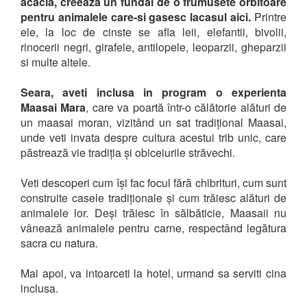
acacia, creeaza un fundal de o frumusete orbitoare
pentru animalele care-si gasesc lacasul aici.
Printre
ele, la loc de cinste se afla leii, elefantii, bivolii,
rinocerii negri, girafele, antilopele, leoparzii, gheparzii
si multe altele.
Seara, aveti inclusa in program o experienta
Maasai Mara
, care va poartă într-o călătorie alături de
un maasai moran, vizitând un sat tradițional Maasai,
unde veti invata despre cultura acestui trib unic, care
păstrează vie tradiția și obiceiurile străvechi.
Veti descoperi cum își fac focul fără chibrituri, cum sunt
construite casele tradiționale și cum trăiesc alături de
animalele lor. Deși trăiesc în sălbăticie, Maasaii nu
vânează animalele pentru carne, respectând legătura
sacra cu natura.
Mai apoi, va intoarceti la hotel, urmand sa serviti cina
inclusa.