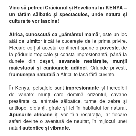
Vino să petreci Crăciunul și Revelionul în KENYA –
un tărâm sălbatic și spectaculos, unde natura și
cultura te vor fascina!
Africa, cunoscută ca „pământul mamă
”, este un loc
atât de
uimit
or încât te cucerește de la prima privire.
Fiecare colț al acestui continent spune o
poveste
: de
la pădurile tropicale și coasta impresionantă, până la
dunele din deșert,
savanele nesfârșite
,
munții
maiestuosi și canioanele adânci
. Oriunde privești,
frumusețea naturală
a Africii te lasă fără cuvinte.
În Kenya, peisajele sunt
impresionante
și incredibil
de variate: munți care domină orizontul, savane
presărate cu animale sălbatice, turme de zebre și
antilope, elefanți, girafe și lei în habitatul lor natural.
Apusurile africane
îți vor tăia respirația, iar fiecare
safari devine o aventură de neuitat, în mijlocul unei
naturi
autentice și vibrante.