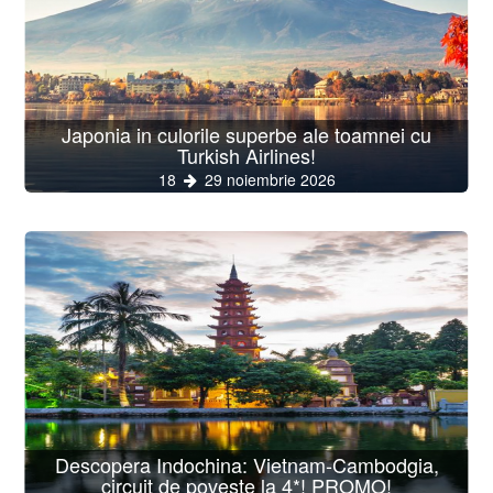
Japonia in culorile superbe ale toamnei cu
Turkish Airlines!
18
29 noiembrie 2026
Descopera Indochina: Vietnam-Cambodgia,
circuit de poveste la 4*! PROMO!