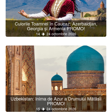
Culorile Toamnei în Caucaz: Azerbaidjan,
Georgia și Armenia PROMO!
14
24 octombrie 2026
Uzbekistan: Inima de Azur a Drumului Mătăsii
PROMO!
15
24 octombrie 2026