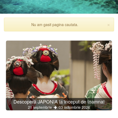
×
Nu am gasit pagina cautata.
Inc
Descoperă JAPONIA la început de toamna!
21 septembrie
03 octombrie 2026