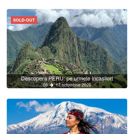
SOLD-OUT
Descopera PERU: pe urmele incașilor!
05
17 octombrie 2026