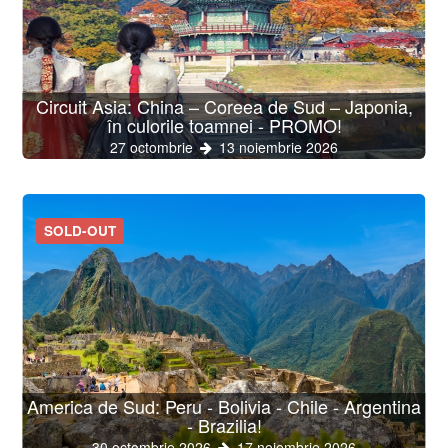
Circuit Asia: China – Coreea de Sud – Japonia,
în culorile toamnei - PROMO!
27 octombrie
13 noiembrie 2026
SOLD-OUT
America de Sud: Peru - Bolivia - Chile - Argentina
- Brazilia!
30 octombrie 2026
17 noiembrie 2026