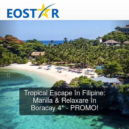
China & Hong Kong –
Aventură de Festivalul Lunii
- PROMO!