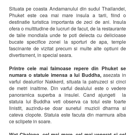
Situata pe coasta Andamanului din sudul Thailandei,
Phuket este cea mai mare insula a tarii, fiind o
destinatie turistica importanta de zeci de ani. Insula
ofera o multitudine de lucruri de facut, de la restaurante
de talie mondiala unde te poti delecta cu delicioase
bucate specifice zonei la sporturi de apa, temple
fascinante de vizitat precum si multe alte optiuni de
divertisment, in special seara.
Printre cele mai faimoase repere din Phuket se
numara o statuie imensa a lui Buddha,
asezata in
varful dealurilor Nakkerd, situata la patruzeci si cinci
de metri inaltime. Din varful dealului este o vedere
panoramica superba a insulei. Cand ajungeti la
statuia lui Buddha veti observa ca totul este foarte
linistit, auzindu-se doar sunetul muzicii dharma si
cateva clopote. Statuia este facuta din marmura alba
ce sclipete in soare.
Wat Chalong, cel mai mare, cel mai venerat si cel