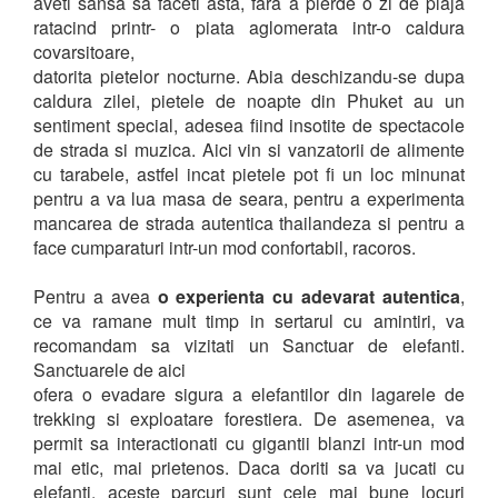
aveti sansa sa faceti asta, fara a pierde o zi de plaja
ratacind printr- o piata aglomerata intr-o caldura
covarsitoare,
datorita pietelor nocturne. Abia deschizandu-se dupa
caldura zilei, pietele de noapte din Phuket au un
sentiment special, adesea fiind insotite de spectacole
de strada si muzica. Aici vin si vanzatorii de alimente
cu tarabele, astfel incat pietele pot fi un loc minunat
pentru a va lua masa de seara, pentru a experimenta
mancarea de strada autentica thailandeza si pentru a
face cumparaturi intr-un mod confortabil, racoros.
Pentru a avea
o experienta cu adevarat autentica
,
ce va ramane mult timp in sertarul cu amintiri, va
recomandam sa vizitati un Sanctuar de elefanti.
Sanctuarele de aici
ofera o evadare sigura a elefantilor din lagarele de
trekking si exploatare forestiera. De asemenea, va
permit sa interactionati cu gigantii blanzi intr-un mod
mai etic, mai prietenos. Daca doriti sa va jucati cu
elefanti, aceste parcuri sunt cele mai bune locuri