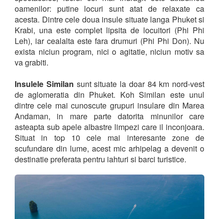
oamenilor: putine locuri sunt atat de relaxate ca
acesta. Dintre cele doua insule situate langa Phuket si
Krabi, una este complet lipsita de locuitori (Phi Phi
Leh), iar cealalta este fara drumuri (Phi Phi Don). Nu
exista niciun program, nici o agitatie, niciun motiv sa
va grabiti.
Insulele Similan
sunt situate la doar 84 km nord-vest
de aglomeratia din Phuket. Koh Similan este unul
dintre cele mai cunoscute grupuri insulare din Marea
Andaman, in mare parte datorita minunilor care
asteapta sub apele albastre limpezi care il inconjoara.
Situat in top 10 cele mai interesante zone de
scufundare din lume, acest mic arhipelag a devenit o
destinatie preferata pentru iahturi si barci turistice.