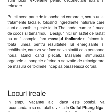
sunt locuri excelente pentru deconectare totala si
relaxare.
Puteti avea parte de impachetari corporale, scrub-uri si
tratamente faciale, folosind ingrediente naturale care
sunt disponibile peste tot in Thailanda, cum ar fi nuca
de cocos si tamarindul. Desigur, nici un astfel de rasfat
nu ar fi complet fara
masajul thailandez
, faimos in
toata lumea pentru rezultatele lui energizante si
echilibrate, care va vor face sa va simtiti ca o persoana
noua atunci cand plecati. Masajele stimuleaza
organele si sangele oferind o senzatie de reinvigorare
pe masura ce toxinele incep sa paraseasca corpul.
Locuri ireale
In timpul vacantei aici, daca este posibil, va
recomandam sa nu ratati o vizita in
Golful Phang Nga
.