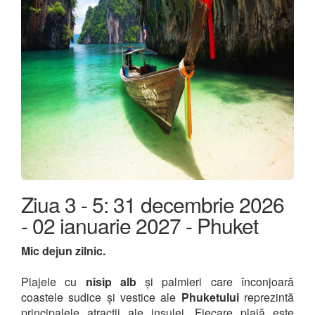
Ziua 3 - 5: 31 decembrie 2026
- 02 ianuarie 2027 - Phuket
Mic dejun zilnic.
Plajele cu
nisip alb
și palmieri care înconjoară
coastele sudice și vestice ale
Phuketului
reprezintă
principalele atracții ale insulei. Fiecare plajă este