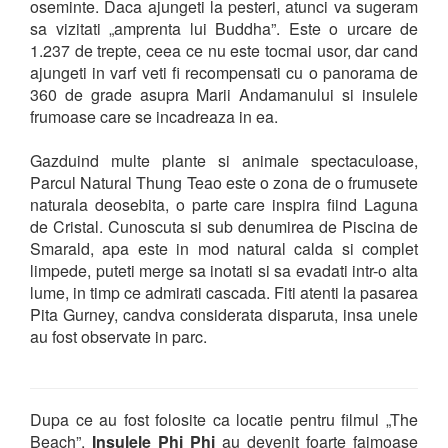
oseminte. Daca ajungeti la pesteri, atunci va sugeram
sa vizitati „amprenta lui Buddha”. Este o urcare de
1.237 de trepte, ceea ce nu este tocmai usor, dar cand
ajungeti in varf veti fi recompensati cu o panorama de
360 de grade asupra Marii Andamanului si insulele
frumoase care se incadreaza in ea.
Gazduind multe plante si animale spectaculoase,
Parcul Natural Thung Teao este o zona de o frumusete
naturala deosebita, o parte care inspira fiind Laguna
de Cristal. Cunoscuta si sub denumirea de Piscina de
Smarald, apa este in mod natural calda si complet
limpede, puteti merge sa inotati si sa evadati intr-o alta
lume, in timp ce admirati cascada. Fiti atenti la pasarea
Pita Gurney, candva considerata disparuta, insa unele
au fost observate in parc.
Dupa ce au fost folosite ca locatie pentru filmul „The
Beach”,
Insulele Phi Phi
au devenit foarte faimoase