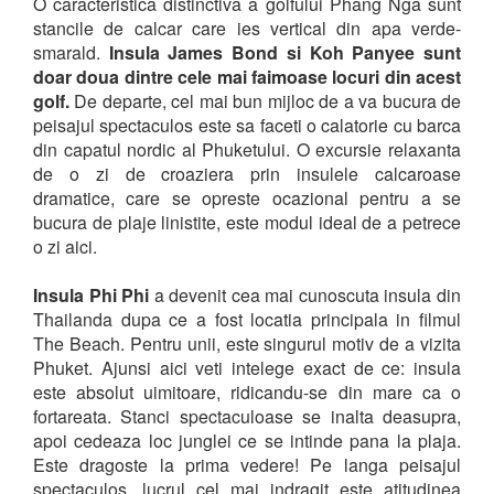
O caracteristica distinctiva a golfului Phang Nga sunt
stancile de calcar care ies vertical din apa verde-
smarald.
Insula James Bond si Koh Panyee sunt
doar doua dintre cele mai faimoase locuri din acest
golf.
De departe, cel mai bun mijloc de a va bucura de
peisajul spectaculos este sa faceti o calatorie cu barca
din capatul nordic al Phuketului. O excursie relaxanta
de o zi de croaziera prin insulele calcaroase
dramatice, care se opreste ocazional pentru a se
bucura de plaje linistite, este modul ideal de a petrece
o zi aici.
Insula Phi Phi
a devenit cea mai cunoscuta insula din
Thailanda dupa ce a fost locatia principala in filmul
The Beach. Pentru unii, este singurul motiv de a vizita
Phuket. Ajunsi aici veti intelege exact de ce: insula
este absolut uimitoare, ridicandu-se din mare ca o
fortareata. Stanci spectaculoase se inalta deasupra,
apoi cedeaza loc junglei ce se intinde pana la plaja.
Este dragoste la prima vedere! Pe langa peisajul
spectaculos, lucrul cel mai indragit este atitudinea