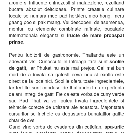
arome si influente chinezesti si malaeziene, rezultand
bucate absolut delicioase. Printre creatiile culinare
locale se numara mee pad hokkien, moo hong, meru
gaang poo si pak miang. Vei descoperi, de asemenea,
meniuri cu elemente combinate rafinate, bucatarie
internationala eleganta si
fructe de mare proaspat
prinse
.
Pentru iubitorii de gastronomie, Thailanda este un
adevarat vis! Cunoscute in intreaga tara sunt
scolile
de gatit
, iar Phuket nu este mai prejos. Cel mai bun
mod de a invata sa gatesti ceva nou si exotic este
direct de la localnici. Scolile ofera toate ingredientele,
iar lectiile sunt conduse de thailandezi cu experienta
de ani intregi de gatit. Fie ca este vorba de curry verde
sau Pad Thai, va vor putea invata ingredientele si
tehnicile corecte de utilizare ale acestora. Majoritatea
cursurilor se incheie cu degustarea bunatatilor gatite
chiar de dvs!
Cand vine vorba de evadarea din cotidian,
spa-urile