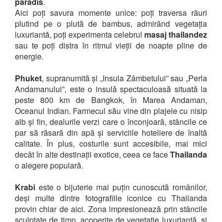
paradis
.
Aici poți savura momente unice: poți traversa râuri
plutind pe o plută de bambus, admirând vegetația
luxuriantă, poți experimenta celebrul
masaj thailandez
sau te poți distra în ritmul vieții de noapte pline de
energie.
Phuket
, supranumită și „Insula Zâmbetului” sau „Perla
Andamanului”, este o insulă spectaculoasă situată la
peste 800 km de Bangkok, în Marea Andaman,
Oceanul Indian. Farmecul său vine din plajele cu nisip
alb și fin, dealurile verzi care o înconjoară, stâncile ce
par să răsară din apă și serviciile hoteliere de înaltă
calitate. În plus, costurile sunt accesibile, mai mici
decât în alte destinații exotice, ceea ce face
Thailanda
o alegere populară.
Krabi
este o bijuterie mai puțin cunoscută românilor,
deși multe dintre fotografiile iconice cu Thailanda
provin chiar de aici. Zona impresionează prin stâncile
sculptate de timp, acoperite de vegetație luxuriantă, și