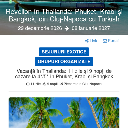
Revelion în Thailanda: Phuket, Krabi și
Bangkok, din Cluj-Napoca cu Turkish
29 decembrie 2026
08 ianuarie 2027
Link
E-mail
SEJURURI EXOTICE
GRUPURI ORGANIZATE
Vacanță în Thailanda: 11 zile și 9 nopți de
cazare la 4*/5* în Phuket, Krabi și Bangkok
11 zile ·
9 nopti ·
Plecare din Cluj Napoca