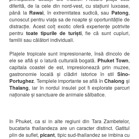
diferită, de la cele din nord-vest, cu stațiuni luxoase,
până la
Rawai
, în extremitatea sudică, sau
Patong
,
cunoscut pentru viața sa de noapte și oportunitățile de
distracție. Acest colț exotic oferă experiențe potrivite
pentru
toate tipurile de turiști
, fie că sunt cupluri,
familii sau călători individuali.
Plajele tropicale sunt impresionante, însă dincolo de
ele se află și o latură culturală bogată.
Phuket Town
,
capitala coastei de est, impresionează prin muzee,
gastronomie locală și clădiri istorice în stil
Sino-
Portughez
. Templele importante se află în
Chalong
și
Thalang
, iar în nordul insulei pot fi explorate parcuri
naționale și sanctuare de animale sălbatice.
In Phuket, ca si in alte regiuni din Tara Zambetelor,
bucataria thailandeza are un caracter distinct. Gatitul
plin de suflet,
picant
, tipic sud-thailandez se imbina cu