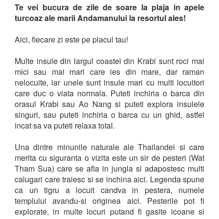
Te vei bucura de zile de soare la plaja in apele
turcoaz ale marii Andamanului la resortul ales!
Aici, fiecare zi este pe placul tau!
Multe insule din largul coastei din Krabi sunt roci mai
mici sau mai mari care ies din mare, dar raman
nelocuite, iar unele sunt insule mari cu multi locuitori
care duc o viata normala. Puteti inchiria o barca din
orasul Krabi sau Ao Nang si puteti explora insulele
singuri, sau puteti inchiria o barca cu un ghid, astfel
incat sa va puteti relaxa total.
Una dintre minunile naturale ale Thailandei si care
merita cu siguranta o vizita este un sir de pesteri (Wat
Tham Sua) care se afla in jungla si adapostesc multi
calugari care traiesc si se inchina aici. Legenda spune
ca un tigru a locuit candva in pestera, numele
templului avandu-si originea aici. Pesterile pot fi
explorate, in multe locuri putand fi gasite icoane si