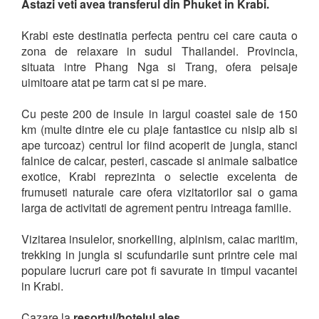
Astazi veti avea transferul din Phuket in Krabi.
Krabi este destinatia perfecta pentru cei care cauta o
zona de relaxare in sudul Thailandei. Provincia,
situata intre Phang Nga si Trang, ofera peisaje
uimitoare atat pe tarm cat si pe mare.
Cu peste 200 de insule in largul coastei sale de 150
km (multe dintre ele cu plaje fantastice cu nisip alb si
ape turcoaz) centrul lor fiind acoperit de jungla, stanci
falnice de calcar, pesteri, cascade si animale salbatice
exotice, Krabi reprezinta o selectie excelenta de
frumuseti naturale care ofera vizitatorilor sai o gama
larga de activitati de agrement pentru intreaga familie.
Vizitarea insulelor, snorkelling, alpinism, caiac maritim,
trekking in jungla si scufundarile sunt printre cele mai
populare lucruri care pot fi savurate in timpul vacantei
in Krabi.
Cazare la
resortul/hotelul ales.