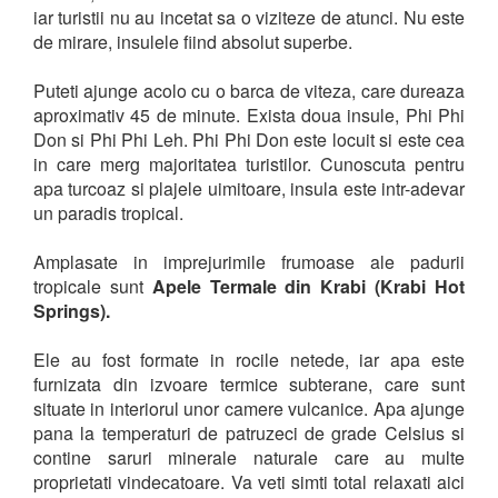
iar turistii nu au incetat sa o viziteze de atunci. Nu este
de mirare, insulele fiind absolut superbe.
Puteti ajunge acolo cu o barca de viteza, care dureaza
aproximativ 45 de minute. Exista doua insule, Phi Phi
Don si Phi Phi Leh. Phi Phi Don este locuit si este cea
in care merg majoritatea turistilor. Cunoscuta pentru
apa turcoaz si plajele uimitoare, insula este intr-adevar
un paradis tropical.
Amplasate in imprejurimile frumoase ale padurii
tropicale sunt
Apele Termale din Krabi (Krabi Hot
Springs).
Ele au fost formate in rocile netede, iar apa este
furnizata din izvoare termice subterane, care sunt
situate in interiorul unor camere vulcanice. Apa ajunge
pana la temperaturi de patruzeci de grade Celsius si
contine saruri minerale naturale care au multe
proprietati vindecatoare. Va veti simti total relaxati aici