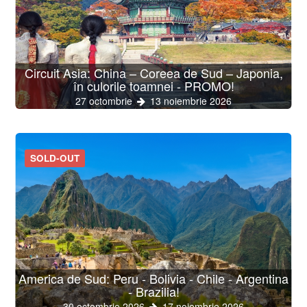
Circuit Asia: China – Coreea de Sud – Japonia,
în culorile toamnei - PROMO!
27 octombrie
13 noiembrie 2026
SOLD-OUT
America de Sud: Peru - Bolivia - Chile - Argentina
- Brazilia!
30 octombrie 2026
17 noiembrie 2026