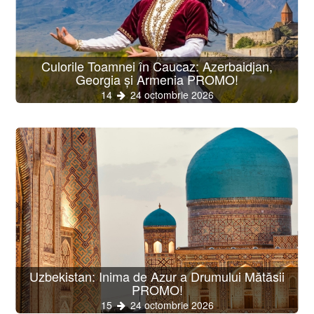
Culorile Toamnei în Caucaz: Azerbaidjan,
Georgia și Armenia PROMO!
14
24 octombrie 2026
Uzbekistan: Inima de Azur a Drumului Mătăsii
PROMO!
15
24 octombrie 2026