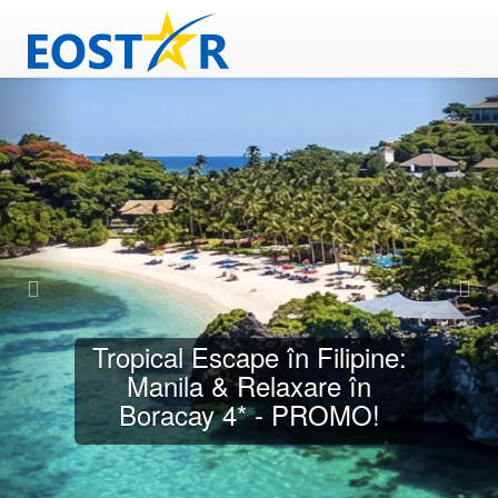
China & Hong Kong –
Aventură de Festivalul Lunii
- PROMO!