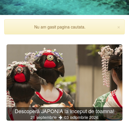
×
Nu am gasit pagina cautata.
Inc
Descoperă JAPONIA la început de toamna!
21 septembrie
03 octombrie 2026