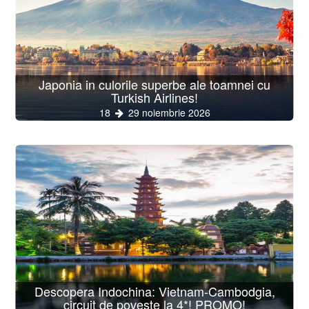
Japonia in culorile superbe ale toamnei cu
Turkish Airlines!
18
29 noiembrie 2026
Descopera Indochina: Vietnam-Cambodgia,
circuit de poveste la 4*! PROMO!