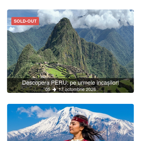
SOLD-OUT
Descopera PERU: pe urmele incașilor!
05
17 octombrie 2026