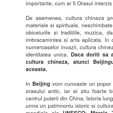
importante, cum ar fi Orasul interzis
De asemenea, cultura chineza pre
materiale si spirituale, neschimbate 
obiceiurile si traditiile, muzica, d
imbracamintea si arta aplicata. In c
numeroaselor invazii, cultura chineza
identitatea unica.
Daca doriti sa a
cultura chineza, atunci Beijing
aceasta.
In
Beijing
vom cunoaste un popor ca
orasului antic, iar ei stiu foarte
centrul puterii din China. Istoria lun
urma un patrimoniu istoric si cultura
mondiale ale
UNESCO
:
Marele Z