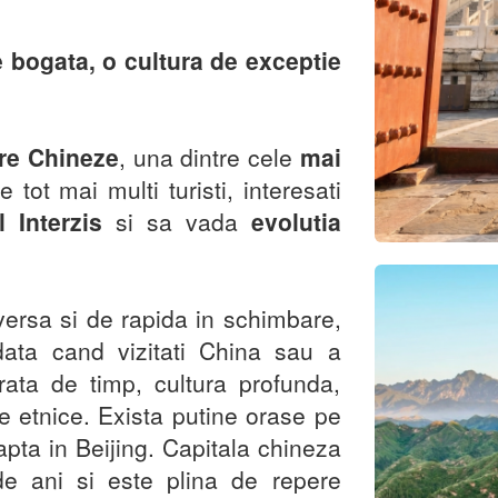
e bogata, o cultura de exceptie
are Chineze
, una dintre cele
mai
e tot mai multi turisti, interesati
 Interzis
si sa vada
evolutia
versa si de rapida in schimbare,
data cand vizitati China sau a
orata de timp, cultura profunda,
ile etnice. Exista putine orase pe
pta in Beijing. Capitala chineza
de ani si este plina de repere