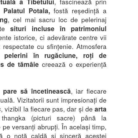
ituală a Tibetului
, fascinează prin
m
Palatul Potala,
fostă reședință a
ang
, cel mai sacru loc de pelerinaj
este
situri incluse în patrimoniul
e istorice, ci adevărate centre vii
nt respectate cu sfințenie. Atmosfera
e:
pelerini în rugăciune, roți de
os de tămâie
creează o experiență
l pare să încetinească
, iar fiecare
uală. Vizitatorii sunt impresionați de
c
, vizibil la fiecare pas, dar și de
arta
thangka (picturi sacre) până la
 pe versanți abrupți. În același timp,
ugă o notă caldă și sinceră acestei