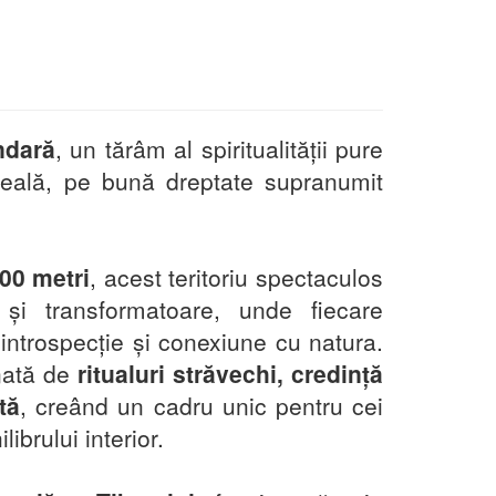
ndară
, un tărâm al spiritualității pure
ireală, pe bună dreptate supranumit
000 metri
, acest teritoriu spectaculos
și transformatoare, unde fiecare
introspecție și conexiune cu natura.
rnată de
ritualuri străvechi, credință
tă
, creând un cadru unic pentru cei
librului interior.