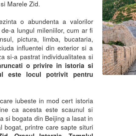
 si Marele Zid.
zinta o abundenta a valorilor
de-a lungul mileniilor, cum ar fi
ansul, pictura, limba, bucataria,
iuda influentei din exterior si a
 si-a pastrat individualitatea si
runcati o privire in istoria si
ul este locul potrivit pentru
re iubeste in mod cert istoria
 bine ca acesta este scaunul si
ga si bogata din Beijing a lasat in
l bogat, printre care sapte situri
id, Orașul Interzis, Templul