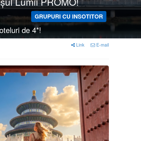
erișul Lumii PROMO!
GRUPURI CU INSOTITOR
oteluri de 4*!
Link
E-mail