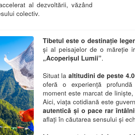
accelerat al dezvoltării, văzând
sului colectiv.
Tibetul este o destinație lege
și al peisajelor de o măreție 
„Acoperișul Lumii”
.
Situat la
altitudini de peste 4.
oferă o experiență profundă 
moment este marcat de liniște, 
Aici, viața cotidiană este guve
autentică și o pace rar întâlni
aflați în căutarea sensului și echi