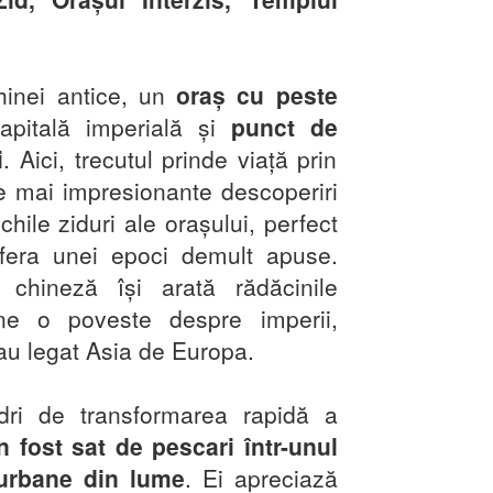
inei antice, un
oraș cu peste
capitală imperială și
punct de
i
. Aici, trecutul prinde viață prin
e mai impresionante descoperiri
hile ziduri ale orașului, perfect
fera unei epoci demult apuse.
a chineză își arată rădăcinile
une o poveste despre imperii,
 au legat Asia de Europa.
ri de transformarea rapidă a
n fost sat de pescari într-unul
 urbane din lume
. Ei apreciază