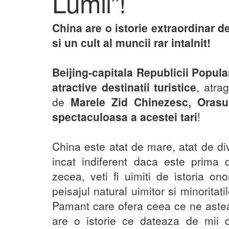
Lumii”!
China are o istorie extraordinar d
si un cult al muncii rar intalnit!
Beijing-capitala Republicii Popul
atractive destinatii turistice
, atrag
de
Marele Zid Chinezesc, Orasul
spectaculoasa a acestei tari
!
China este atat de mare, atat de di
incat indiferent daca este prima 
zecea, veti fi uimiti de istoria on
peisajul natural uimitor si minoritat
Pamant care ofera ceea ce ne astea
are o istorie ce dateaza de mii 