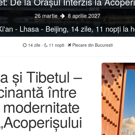
bet: De la Orașul Interzis la Acop
26 martie
8 aprilie 2027
'an - Lhasa - Beijing, 14 zile, 11 nopți la h
14 zile ·
11 nopti ·
Plecare din Bucuresti
 și Tibetul –
cinantă între
ă, modernitate
a „Acoperișului