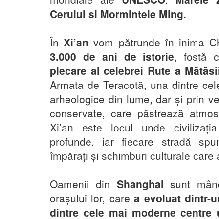
Cerului si Mormintele Ming.
În
Xi’an
vom pătrunde în inima Ch
3.000 de ani de istorie
, fostă 
plecare al celebrei Rute a Mătăsi
Armata de Teracotă, una dintre cel
arheologice din lume, dar și prin vec
conservate, care păstrează atmos
Xi’an este locul unde civilizați
profunde, iar fiecare stradă sp
împărați și schimburi culturale care
Oamenii din
Shanghai
sunt mând
orașului lor, care
a evoluat dintr-u
dintre cele mai moderne centre