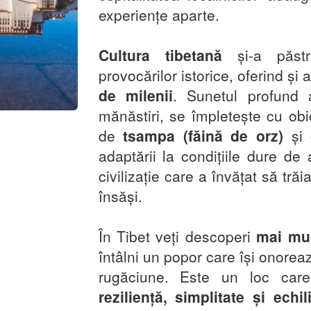
experiențe aparte.
Cultura tibetană
și-a păstra
provocărilor istorice, oferind și 
de milenii
. Sunetul profund a
mănăstiri, se împletește cu obi
de
tsampa (făină de orz)
și
adaptării la condițiile dure de 
civilizație care a învățat să tr
însăși.
În Tibet veți descoperi
mai mul
întâlni un popor care își onoreaz
rugăciune. Este un loc care
reziliență, simplitate și echil