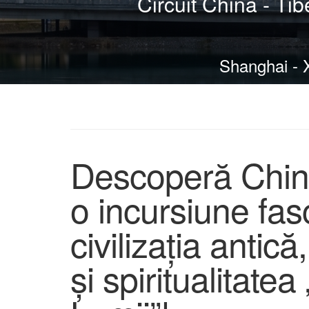
Circuit China - Ti
Shanghai - Xi
Descoperă China
o incursiune fas
civilizația antic
și spiritualitate