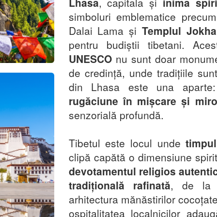
Lhasa
, capitala și
inima spir
simboluri emblematice precu
Dalai Lama și
Templul Jokh
pentru budiștii tibetani. Ac
UNESCO
nu sunt doar monument
de credință, unde tradițiile su
din Lhasa este una apart
rugăciune în mișcare și mir
senzorială profundă.
Tibetul este locul unde
timpu
clipă capătă o dimensiune spirit
devotamentul religios autenti
tradițională rafinată
, de la 
arhitectura mănăstirilor cocoțate
ospitalitatea localnicilor ada