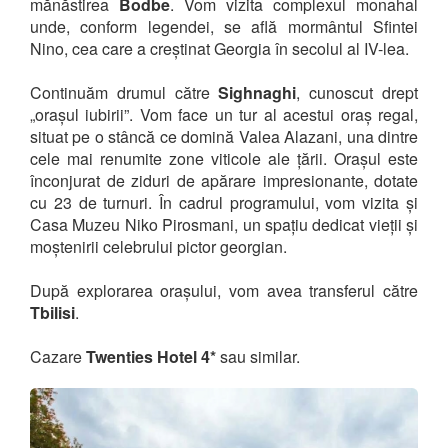
mănăstirea
Bodbe
. Vom vizita complexul monahal
unde, conform legendei, se află mormântul Sfintei
Nino, cea care a creștinat Georgia în secolul al IV-lea.
Continuăm drumul către
Sighnaghi
, cunoscut drept
„orașul iubirii”. Vom face un tur al acestui oraș regal,
situat pe o stâncă ce domină Valea Alazani, una dintre
cele mai renumite zone viticole ale țării. Orașul este
înconjurat de ziduri de apărare impresionante, dotate
cu 23 de turnuri. În cadrul programului, vom vizita și
Casa Muzeu Niko Pirosmani, un spațiu dedicat vieții și
moștenirii celebrului pictor georgian.
După explorarea orașului, vom avea transferul către
Tbilisi
.
Cazare
Twenties Hotel 4*
sau similar.