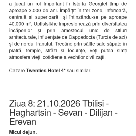
a jucat un rol important în istoria Georgiei timp de
aproape 3.000 de ani. Împărțit în trei zone, inferioară,
centrală și superioară și întinzându-se pe aproape
40.000 m², Uplistsikhe impresionează prin diversitatea
încăperilor și prin amestecul unic de stiluri
arhitecturale, influențate de Cappadocia (Turcia de azi)
și de nordul Iranului. Trecând prin sălile sale săpate în
piatră, temple, străzi și locuințe, veți putea simți
atmosfera vieții cotidiene a vechilor civilizații.
Cazare
Twenties Hotel 4*
sau similar.
Ziua 8: 21.10.2026 Tbilisi -
Haghartsin - Sevan - Dilijan -
Erevan
Micul dejun.