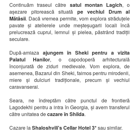
Continuăm traseul către
satul montan Lagich
, o
așezare pitorească situată
pe vechiul Drum al
Mătăsii
. Dacă vremea permite, vom explora străduțele
pavate și atelierele unde meșteșugarii locali încă
prelucrează cuprul, lemnul și pielea, păstrând tradiții
seculare.
După-amiaza
ajungem în Sheki pentru a vizita
Palatul Hanilor
, o capodoperă arhitecturală
înconjurată de ziduri medievale. Vom explora, de
asemenea, Bazarul din Sheki, faimos pentru mirodenii,
miere și dulciuri tradiționale, precum și vechiul
caravanserai.
Seara, ne îndreptăm către punctul de frontieră
Lagodekhi pentru a intra în Georgia, și avem transferul
către unitatea de
cazare în Shilda
.
Cazare la
Shaloshvili's Cellar Hotel
3*
sau similar.