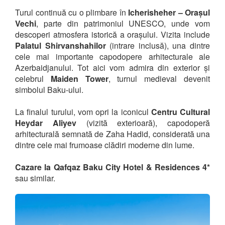
Turul continuă cu o plimbare în
Icherisheher – Orașul
Vechi
, parte din patrimoniul UNESCO, unde vom
descoperi atmosfera istorică a orașului. Vizita include
Palatul Shirvanshahilor
(intrare inclusă), una dintre
cele mai importante capodopere arhitecturale ale
Azerbaidjanului. Tot aici vom admira din exterior și
celebrul
Maiden Tower
, turnul medieval devenit
simbolul Baku-ului.
La finalul turului, vom opri la iconicul
Centru Cultural
Heydar Aliyev
(vizită exterioară), capodoperă
arhitecturală semnată de Zaha Hadid, considerată una
dintre cele mai frumoase clădiri moderne din lume.
Cazare la Qafqaz Baku City Hotel & Residences 4*
sau similar.