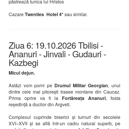
păstrează tunica lui Hristos
Cazare
Twenties Hotel 4*
sau similar.
Ziua 6: 19.10.2026 Tbilisi -
Ananuri - Jinvali - Gudauri -
Kazbegi
Micul dejun.
Astăzi vom porni pe
Drumul Militar Georgian
, unul
dintre cele mai pitorești trasee montane din Caucaz.
Prima oprire va fi la
Fortăreața Ananuri
, fosta
reședință a ducilor din Argveti.
Complexul cuprinde biserici și turnuri din secolele
XVI–XVII și se află într-un cadru natural superb, pe