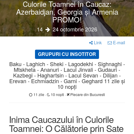
Culorile Toamnei în Caucaz:
Azerbaidjan, Georgia și Armenia
PROMO!
14
24 octombrie 2026
Link
E-mail
GRUPURI CU INSOTITOR
Baku - Laghich - Sheki - Lagodekhi - Sighnaghi -
Mtskheta - Ananuri - Lacul Jinvali - Gudauri -
Kazbegi - Haghartsin - Lacul Sevan - Dilijan -
Erevan - Echmiadzin - Garni - Geghard 11 zile și
10 nopți
11 zile ·
10 nopti ·
Plecare din Bucuresti
Inima Caucazului în Culorile
Toamnei: O Călătorie prin Sate