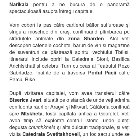
Narikala
pentru a ne bucura de o panoramă
spectaculoasă asupra întregii capitale.
Vom coborî la pas către cartierul băilor sulfuroase și
singura moschee din oraș, continuând plimbarea pe
străduțele animate din
zona Sharden
. Aici veți
descoperi cafenele cochete, baruri de vin și magazine
de suveniruri ce păstrează spiritul vechiului Tbilisi.
Itinerarul include opriri la Catedrala Sioni, Basilica
Anchiskhati și celebrul Turn cu ceas al Teatrului Rezo
Gabriadze, înainte de a traversa
Podul Păcii
către
Parcul Rike.
După vizitarea capitalei, vom avea transferul către
Biserica Jvari
, situată pe o stâncă de unde veți admira
confluența râurilor Aragvi și Mtkvari. Călătoria continuă
spre
Mtskheta
, fosta capitală antică a Georgiei. Veți
avea timp să explorați centrul istoric, unde puteți
degusta
churchkhela
și alte dulciuri tradiționale, și veți
vizita
Catedrala Svetitskhoveli
, un loc sacru unde se