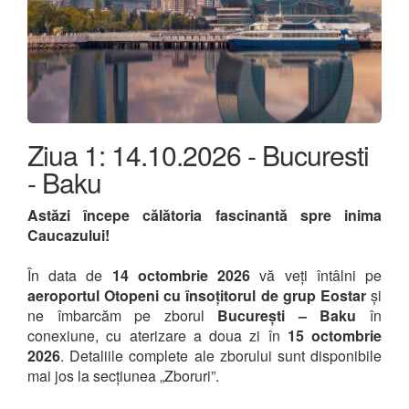
Ziua 1: 14.10.2026 - Bucuresti
- Baku
Astăzi începe călătoria fascinantă spre inima
Caucazului!
În data de
14 octombrie 2026
vă veți întâlni pe
aeroportul Otopeni cu însoțitorul de grup Eostar
și
ne îmbarcăm pe zborul
București – Baku
în
conexiune, cu aterizare a doua zi în
15 octombrie
2026
. Detaliile complete ale zborului sunt disponibile
mai jos la secțiunea „Zboruri”.