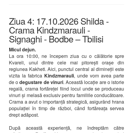
Ziua 4: 17.10.2026 Shilda -
Crama Kindzmarauli -
Signaghi - Bodbe – Tbilisi
Micul dejun.
La ora 10:00, ne începem ziua cu o călătorie spre
Kvareli, unul dintre cele mai pitorești orașe din
regiunea Kakheti. Aici, punctul central al dimineții este
vizita la fabrica
Kindzmarauli
, unde vom avea parte
de o
degustare de vinuri
. Această locație are o istorie
regală, crama fortăreței fiind locul unde se produceau
vinuri și melasă exclusiv pentru familiile conducătoare.
Crama a avut o importanță strategică, asigurând hrana
populației în timp de război, când fortăreața servea
drept adăpost.
După această experiență, ne îndreptăm către