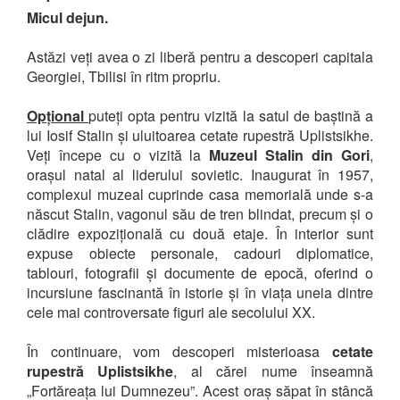
Micul dejun.
Astăzi veți avea o zi liberă pentru a descoperi capitala
Georgiei, Tbilisi în ritm propriu.
Opțional
puteți opta pentru vizită la satul de baștină a
lui Iosif Stalin și uluitoarea cetate rupestră Uplistsikhe.
Veți începe cu o vizită la
Muzeul Stalin din Gori
,
orașul natal al liderului sovietic. Inaugurat în 1957,
complexul muzeal cuprinde casa memorială unde s-a
născut Stalin, vagonul său de tren blindat, precum și o
clădire expozițională cu două etaje. În interior sunt
expuse obiecte personale, cadouri diplomatice,
tablouri, fotografii și documente de epocă, oferind o
incursiune fascinantă în istorie și în viața uneia dintre
cele mai controversate figuri ale secolului XX.
În continuare, vom descoperi misterioasa
cetate
rupestră Uplistsikhe
, al cărei nume înseamnă
„Fortăreața lui Dumnezeu”. Acest oraș săpat în stâncă