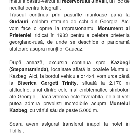
malul albastru-verzui al
rezervorului Jinvali
, un loc de
neuitat pentru fotografii.
Traseul continuă prin pasurile muntoase până la
Gudauri
, celebra stațiune de schi din Georgia. Aici
vom face o oprire la impresionantul
Monument al
Prieteniei
, ridicat în 1983 pentru a celebra prietenia
georgiano-rusă, de unde se deschide o panoramă
uluitoare asupra munților Caucaz.
După amiază, excursia continuă spre
Kazbegi
(Stepantsminda)
, localitate aflată la poalele Muntelui
Kazbeg. Aici, la bordul vehiculelor 4x4, vom urca până
la
Biserica Gergeti Trinity
, situată la 2.170 m
altitudine, unul dintre cele mai emblematice simboluri
ale Georgiei. Dacă vremea este favorabilă, de aici veți
putea admira priveliști incredibile asupra
Muntelui
Kazbeg
, cu vârful său de peste 5.000 m.
Seara avem asigurat transferul înapoi la hotel în
Tbilisi.