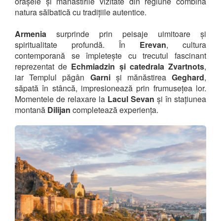
orașele și mănăstirile vizitate din regiune combină
natura sălbatică cu tradițiile autentice.
Armenia
surprinde prin peisaje uimitoare și
spiritualitate profundă. În
Erevan
, cultura
contemporană se împletește cu trecutul fascinant
reprezentat de
Echmiadzin și catedrala Zvartnots
,
iar Templul păgân
Garni
și mănăstirea
Geghard
,
săpată în stâncă, impresionează prin frumusețea lor.
Momentele de relaxare la
Lacul Sevan
și în stațiunea
montană
Dilijan
completează experiența.