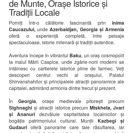
de Munte, Orașe Istorice și
Tradiții Locale
Porniți într-o călătorie fascinantă prin
inima
Caucazului,
unde
Azerbaidjan, Georgia și Armenia
oferă o experiență completă, între peisaje
spectaculoase, istorie milenară și tradiții autentice.
Aventura începe în vibrantul
Baku
, un oraș cosmopolit
la malul Mării Caspice, unde zgârie-norii moderni se
întâlnesc cu cartierele istorice pline de farmec. Veți
descoperi centrul vechi al orașului, Palatul
Shirvanshahilor și principalele atracții panoramice ale
capitalei, admirând armonia dintre trecut și prezent.
În
Georgia
, orașe medievale pitorești precum
Sighnaghi
și atracții istorice precum
Mtskheta, Jvari
și Ananuri
dezvăluie ospitalitatea localnicilor și
bogăția patrimoniului cultural. Munții
Kazbegi și
Gudauri
oferă panorame care taie răsuflarea, iar