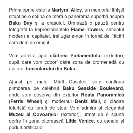
Prima oprire este la
Martyrs’ Alley
, un memorial liniștit
situat pe o colină ce oferă o panoramă superbă asupra
Baku Bay
și a orașului. Urmează o pauză pentru
fotografii la impresionantele
Flame Towers
, simbolul
modern al capitalei, trei zgârie-nori în formă de flăcări
care domină orașul.
Vom admira apoi
clădirea Parlamentului
(exterior),
după care vom coborî către zona de promenadă cu
ajutorul
funicularului din Baku.
Ajunși pe malul Mării Caspice, vom continua
plimbarea pe celebrul
Baku Seaside Boulevard
,
unde vom observa din exterior
Roata Panoramică
(Ferris Wheel)
și modernul
Deniz Mall
, o clădire
futuristă cu formă de stea. Vom admira și elegantul
Muzeu al Covoarelor
(exterior), urmat de o scurtă
oprire în zona pitorească
Little Venice
, cu canale și
poduri artificiale.