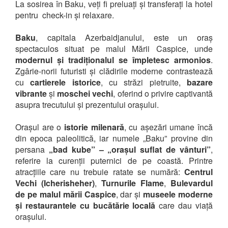
La sosirea în Baku, veți fi preluați și transferați la hotel
pentru check-in și relaxare.
Baku
, capitala Azerbaidjanului, este un oraș
spectaculos situat pe malul Mării Caspice, unde
modernul și tradiționalul se împletesc armonios
.
Zgârie-norii futuristi și clădirile moderne contrastează
cu
cartierele istorice
, cu străzi pietruite,
bazare
vibrante
și
moschei vechi
, oferind o privire captivantă
asupra trecutului și prezentului orașului.
Orașul are o
istorie milenară
, cu așezări umane încă
din epoca paleolitică, iar numele „Baku” provine din
persana
„bad kube” – „orașul suflat de vânturi”
,
referire la curenții puternici de pe coastă. Printre
atracțiile care nu trebuie ratate se numără:
Centrul
Vechi (Icherisheher)
,
Turnurile Flame
,
Bulevardul
de pe malul mării Caspice
, dar și
museele moderne
și restaurantele cu bucătărie locală
care dau viață
orașului.