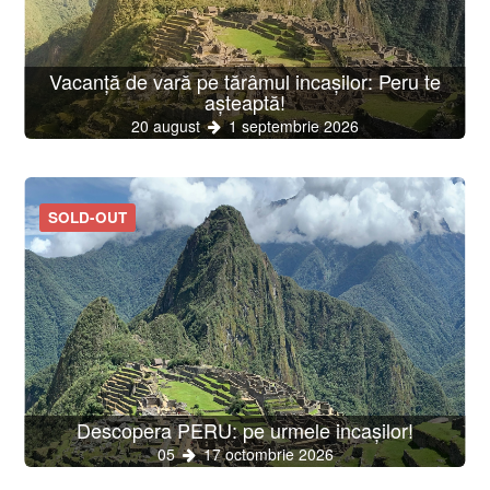
Vacanță de vară pe tărâmul incașilor: Peru te
așteaptă!
20 august
1 septembrie 2026
SOLD-OUT
Descopera PERU: pe urmele incașilor!
05
17 octombrie 2026