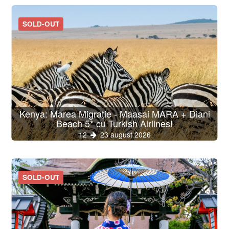
SOLD-OUT
Kenya: Marea Migrație - Maasai MARA + Diani
Beach 5* cu Turkish Airlines!
12
23 august 2026
SOLD-OUT