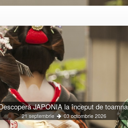
pe în Filipine: Manila & Relaxare în Borac
18 octombrie
01 noiembrie 2026