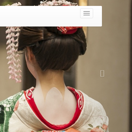
Navighează
ay 4* - PROMO!