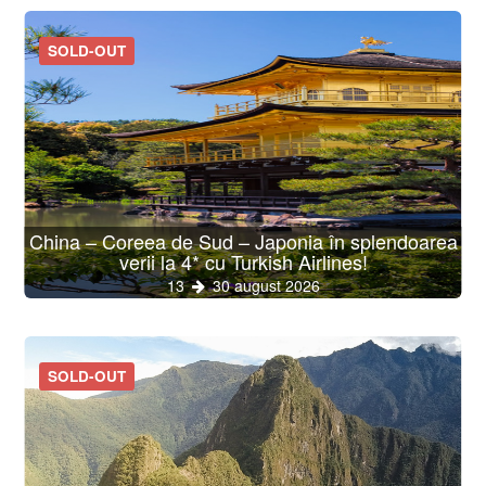
SOLD-OUT
China – Coreea de Sud – Japonia în splendoarea
verii la 4* cu Turkish Airlines!
13
30 august 2026
SOLD-OUT