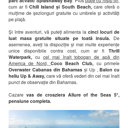
parc acvatic Splashaway Bay
. Plus
plaje cu nisip fin
,
cum ar fi
Chill Island și South Beach,
care oferă o
mulțime de șezlonguri gratuite cu umbrele și activități
pe plajă.
Și între aventuri, vă puteți alimenta la
cinci locuri de
luat masa gratuite situate pe toată insula.
De
asemenea, aveți la dispoziție și mai multe experiențe
unice disponibile contra cost, cum ar fi
Thrill
Waterpark,
cu
cel mai înalt tobogan de apă din
America de Nord,
Coco Beach Club,
cu primele
Overwater Cabanas din Bahamas
și Up ,
Balon cu
heliu Up & Away,
care vă oferă vederi din cel mai înalt
punct de observație din Bahamas.
Cazare
vas de croaziera Allure of the Seas 5*,
pensiune completa.