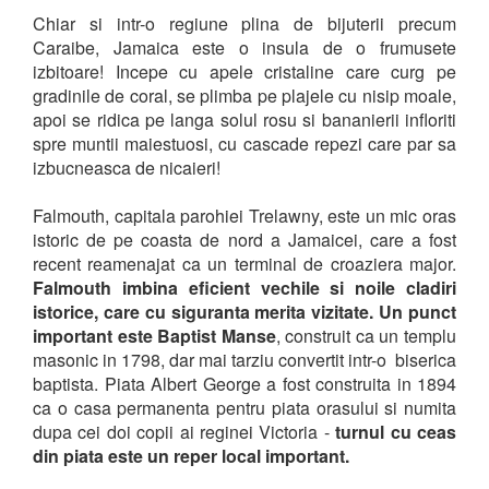
Chiar si intr-o regiune plina de bijuterii precum
Caraibe, Jamaica este o insula de o frumusete
izbitoare! Incepe cu apele cristaline care curg pe
gradinile de coral, se plimba pe plajele cu nisip moale,
apoi se ridica pe langa solul rosu si bananierii infloriti
spre muntii maiestuosi, cu cascade repezi care par sa
izbucneasca de nicaieri!
Falmouth, capitala parohiei Trelawny, este un mic oras
istoric de pe coasta de nord a Jamaicei, care a fost
recent reamenajat ca un terminal de croaziera major.
Falmouth imbina eficient vechile si noile cladiri
istorice, care cu siguranta merita vizitate. Un punct
important este Baptist Manse
, construit ca un templu
masonic in 1798, dar mai tarziu convertit intr-o biserica
baptista. Piata Albert George a fost construita in 1894
ca o casa permanenta pentru piata orasului si numita
dupa cei doi copii ai reginei Victoria -
turnul cu ceas
din piata este un reper local important.