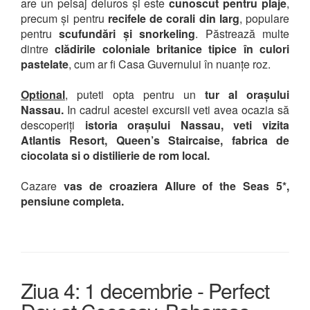
are un peisaj deluros și este
cunoscut pentru plaje
,
precum și pentru
recifele de corali din larg
, populare
pentru
scufundări și snorkeling
. Păstrează multe
dintre
clădirile coloniale britanice tipice în culori
pastelate
, cum ar fi Casa Guvernului în nuanțe roz.
Optional
,
puteti opta pentru un
tur al orașului
Nassau.
In cadrul acestei excursii veti avea ocazia să
descoperiți
istoria orașului Nassau, veti vizita
Atlantis Resort, Queen’s Staircaise, fabrica de
ciocolata si o distilierie de rom local.
Cazare
vas de croaziera Allure of the Seas 5*,
pensiune completa.
Ziua 4: 1 decembrie - Perfect