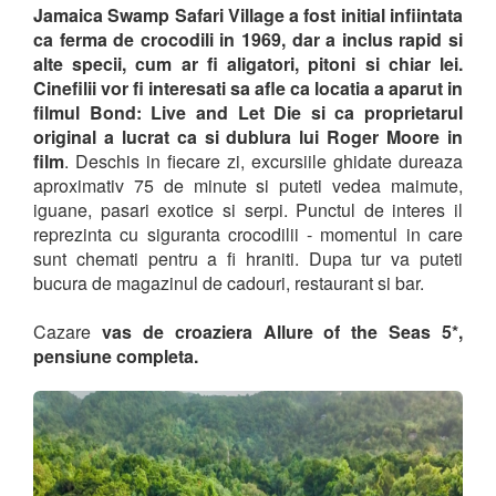
Jamaica Swamp Safari Village a fost initial infiintata
ca ferma de crocodili in 1969, dar a inclus rapid si
alte specii, cum ar fi aligatori, pitoni si chiar lei.
Cinefilii vor fi interesati sa afle ca locatia a aparut in
filmul Bond: Live and Let Die si ca proprietarul
original a lucrat ca si dublura lui Roger Moore in
film
. Deschis in fiecare zi, excursiile ghidate dureaza
aproximativ 75 de minute si puteti vedea maimute,
iguane, pasari exotice si serpi. Punctul de interes il
reprezinta cu siguranta crocodilii - momentul in care
sunt chemati pentru a fi hraniti. Dupa tur va puteti
bucura de magazinul de cadouri, restaurant si bar.
Cazare
vas de croaziera Allure of the Seas 5*,
pensiune completa.