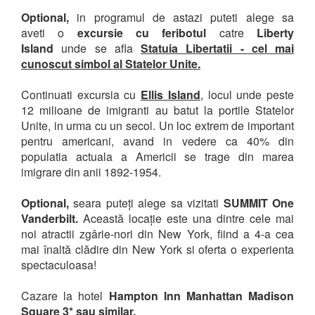
Optional
,
in programul de astazi puteti alege sa
aveti o
excursie cu feribotul
catre
Liberty
Island
unde se afla
Statuia Libertatii - cel mai
cunoscut simbol al Statelor Unite.
Continuati excursia cu
Ellis Island
, locul unde peste
12 milioane de imigranti au batut la portile Statelor
Unite, in urma cu un secol. Un loc extrem de important
pentru americani, avand in vedere ca 40% din
populatia actuala a Americii se trage din marea
imigrare din anii 1892-1954.
Optional,
seara puteți alege sa vizitati
SUMMIT One
Vanderbilt.
Această locație este una dintre cele mai
noi atractii zgârie-nori din New York, fiind a 4-a cea
mai înaltă clădire din New York si oferta o experienta
spectaculoasa!
Cazare la hotel
Hampton Inn Manhattan Madison
Square 3* sau similar.