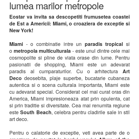
lumea marilor metropole
Eostar va invita sa descopetiti frumusetea coastei
de Est a Americii: Miami, o croaziera de exceptie si
New York!
Miami
- o combinatie intre un
paradis tropical
si
o
metropola multiculturala
- este unul dintre cele mai
cosmopolite si pline de viata orase din lume. Pentru
pasionatii de shopping, Miami este un adevarat
paradis al cumparaturilor. Cu o arhitectura
Art
Deco
deosebita, plaje superbe, bucatarie cubaneza
autentica si o scena culturala importanta, Miami este
cu adevarat special. Considerat cel mai curat oras din
America, Miami impresioneaza atat prin opulenta, cat
si prin traditie si diversitate. Cea mai renumita regiune
este
South Beach
, celebra pentru cladirile sale in stil
art deco.
Pentru o calatorie de exceptie, veti avea parte de o