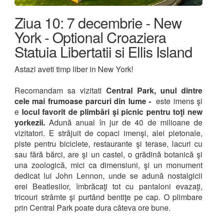
Ziua 10: 7 decembrie - New
York - Optional Croaziera
Statuia Libertatii si Ellis Island
Astazi aveti timp liber in New York!
Recomandam sa vizitati
Central Park, unul dintre
cele mai frumoase parcuri din lume -
este imens şi
e
locul favorit de plimbări şi picnic pentru toţi new
yorkezii.
Adună anual în jur de 40 de milioane de
vizitatori. E străjuit de copaci imenşi, alei pietonale,
piste pentru biciclete, restaurante şi terase, lacuri cu
sau fără bărci, are şi un castel, o grădină botanică şi
una zoologică, mici ca dimensiuni, şi un monument
dedicat lui John Lennon, unde se adună nostalgicii
erei Beatlesilor, îmbrăcaţi tot cu pantaloni evazaţi,
tricouri strâmte şi purtând bentiţe pe cap. O plimbare
prin Central Park poate dura câteva ore bune.