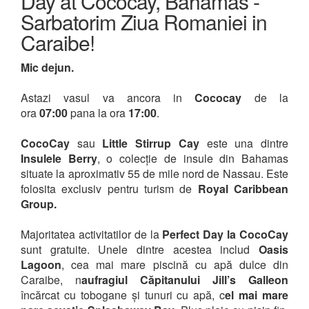
Day at Cococay, Bahamas -
Sarbatorim Ziua Romaniei in
Caraibe!
Mic dejun.
Astazi vasul va ancora in
Cococay
de la
ora
07:00
pana la ora
17:00
.
CocoCay
sau
Little Stirrup Cay
este una dintre
Insulele Berry
, o colecție de insule din Bahamas
situate la aproximativ 55 de mile nord de Nassau. Este
folosita exclusiv pentru turism de
Royal Caribbean
Group.
​​​​​​Majoritatea activitatilor de la
Perfect Day la CocoCay
sunt gratuite. Unele dintre acestea includ
Oasis
Lagoon
, cea mai mare piscină cu apă dulce din
Caraibe, n
aufragiul Căpitanului Jill’s Galleon
încărcat cu tobogane și tunuri cu apă, c
el mai mare