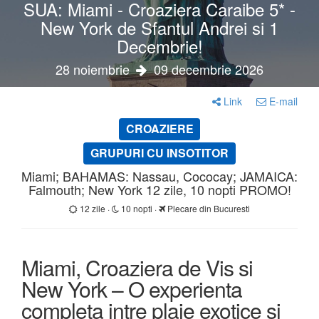
SUA: Miami - Croaziera Caraibe 5* -
New York de Sfantul Andrei si 1
Decembrie!
28 noiembrie
09 decembrie 2026
Link
E-mail
CROAZIERE
GRUPURI CU INSOTITOR
Miami; BAHAMAS: Nassau, Cococay; JAMAICA:
Falmouth; New York 12 zile, 10 nopti PROMO!
12 zile ·
10 nopti ·
Plecare din Bucuresti
Miami, Croaziera de Vis si
New York – O experienta
completa intre plaje exotice si