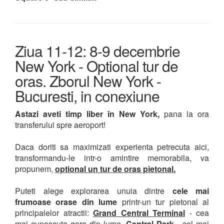
Ziua 11-12: 8-9 decembrie
New York - Optional tur de
oras. Zborul New York -
Bucuresti, in conexiune
Astazi aveti timp liber în New York,
pana la ora
transferului spre aeroport!
Daca doriti sa maximizati experienta petrecuta aici,
transformandu-le intr-o amintire memorabila, va
propunem,
optional un tur de oras pietonal.
Puteti alege explorarea unuia dintre
cele mai
frumoase orase din lume
printr-un tur pietonal al
principalelor atractii:
Grand Central Terminal
- cea
mai cunoscuta gara din lume,
Central Park
- cel mai