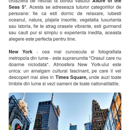
croaziera de neuitat la bordul vasului
Allure of the
Seas 5*
. Acesta se adreseaza tuturor categoriilor de
persoane: fie ca esti dornic de relaxare, iubesti
oceanul, natura, plajele insorite, vegetatia luxurianta
sau istoria, fie te atrag orasele vibrante, esti gurmand
sau cauti pur si simplu o experienta inedita, aceasta
alegere este perfecta pentru tine.
New York
- cea mai cunoscuta si fotografiata
metropola din lume - este supranumita "Orasul care nu
doarme niciodata". Atmosfera New York-ului este
unica: un amalgam cultural fascinant, pe care il vei
descoperi mai ales in
Times Square,
unde auzi toate
limbile din lume si vezi oameni de toate nationalitatile.