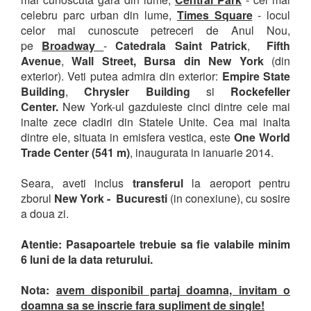
celebru parc urban din lume,
Times Square
- locul
celor mai cunoscute petreceri de Anul Nou,
pe
Broadway
-
Catedrala Saint Patrick
,
Fifth
Avenue
,
Wall Street, Bursa din New York
(din
exterior). Veti putea admira din exterior:
Empire State
Building
,
Chrysler Building
si
Rockefeller
Center.
New York-ul gazduieste cinci dintre cele mai
inalte zece cladiri din Statele Unite. Cea mai inalta
dintre ele, situata in emisfera vestica, este
One World
Trade Center (541 m)
, inaugurata in ianuarie 2014.
Seara, aveti inclus
transferul
la aeroport pentru
zborul
New York - Bucuresti
(in conexiune), cu sosire
a doua zi.
Atentie: Pasapoartele trebuie sa fie valabile minim
6 luni de la data returului.
Nota:
avem disponibil partaj doamna, invitam o
doamna sa se inscrie fara supliment de single!