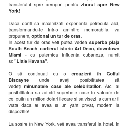
transferului spre aeroport pentru
zborul spre New
York!
Daca doriti sa maximizati experienta petrecuta aici,
transformandu-le intr-o amintire memorabila, va
propunem,
optional un tur de oras.
In acest tur de oras veti putea vedea
superba plaja
South Beach
,
cartierul istoric Art Deco, downtown
Miami
- cu puternica influenta cubaneza, numit
si:
"Little Havana"
.
O să continuați cu o
croazieră în Golful
Biscayne
unde aveți posibilitatea să
vedeți
minunatele case ale celebritatilor
. Aici ai
posibilitatea sa admiri superbele case in valoare de
cel putin un milion dolari fiecare si sa visezi la cum ar fi
viata daca ai avea si un yaht privat, modern la
dispozitie!
La sosire in New York, veti avea transferul la hotel. In