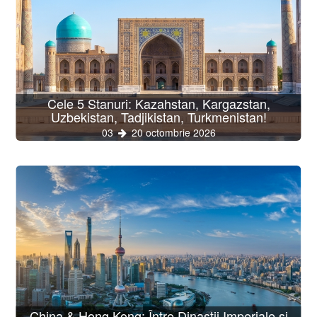
Cele 5 Stanuri: Kazahstan, Kargazstan,
Uzbekistan, Tadjikistan, Turkmenistan!
03
20 octombrie 2026
China & Hong Kong: Între Dinastii Imperiale și