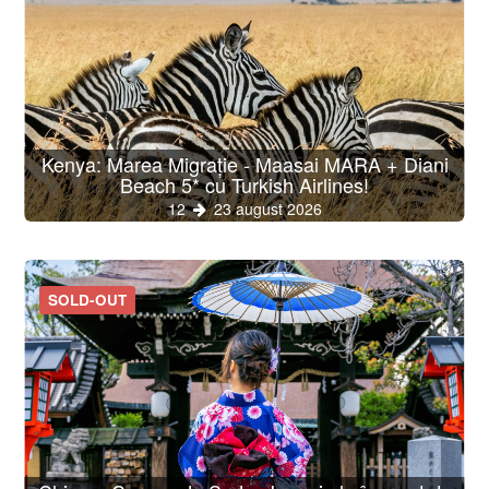
Kenya: Marea Migrație - Maasai MARA + Diani
Beach 5* cu Turkish Airlines!
12
23 august 2026
SOLD-OUT