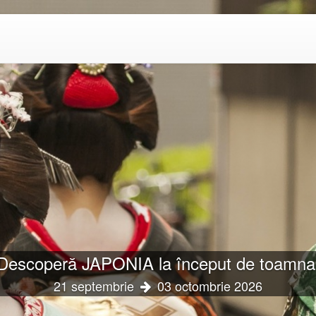
pe în Filipine: Manila & Relaxare în Borac
18 octombrie
01 noiembrie 2026