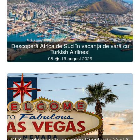
Descoperă Africa de Sud în vacanța de vară cu
Turkish Airlines!
08
19 august 2026
SUA: Exploreaza frumusetea Coastei de Vest &