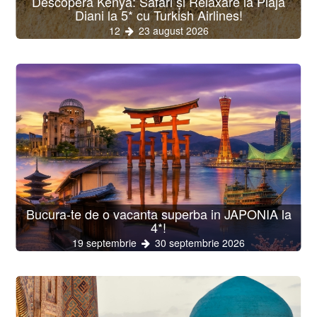
Descoperă Kenya: Safari și Relaxare la Plaja
Diani la 5* cu Turkish Airlines!
12
23 august 2026
Bucura-te de o vacanta superba in JAPONIA la
4*!
19 septembrie
30 septembrie 2026