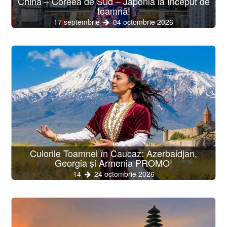
China – Coreea de Sud – Japonia la început de
toamnă!
17 septembrie
04 octombrie 2026
Culorile Toamnei în Caucaz: Azerbaidjan,
Georgia și Armenia PROMO!
14
24 octombrie 2026