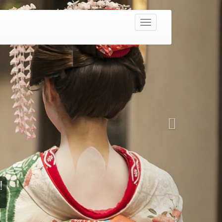
Navighează
ay 4* - PROMO!