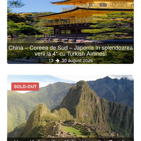
China – Coreea de Sud – Japonia în splendoarea
verii la 4* cu Turkish Airlines!
13
30 august 2026
SOLD-OUT