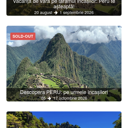
Vacanță de vară pe tărâmul incașilor: Peru te
așteaptă!
20 august
1 septembrie 2026
SOLD-OUT
Descopera PERU: pe urmele incașilor!
05
17 octombrie 2026